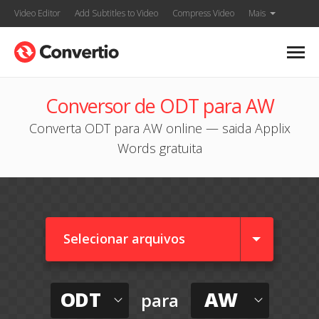
Video Editor
Add Subtitles to Video
Compress Video
Mais
Conversor de ODT para AW
Converta ODT para AW online — saida Applix
Words gratuita
Selecionar arquivos
ODT
AW
para