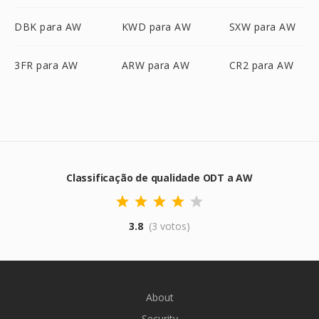
DBK para AW
KWD para AW
SXW para AW
3FR para AW
ARW para AW
CR2 para AW
Classificação de qualidade ODT a AW
3.8
(3 votos)
About
Security