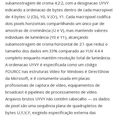
subamostragem de croma 4:2:2, com a designacao UYVY
indicando a ordenacao de bytes dentro de cada macropixel
de 4 bytes: U (Cb), Y0, V (Cr), Y1. Cada macropixel codifica
dois pixels horizontais compartilhando um único par de
amostras de crominância (U e V), mas mantendo valores
individuais de luminância (Y0 e Y1), alcançando
subamostragem de croma horizontal de 2:1 que reduz o
tamanho dos dados em 33% comparado ao YUV 4:4:4
completo enquanto mantém resolução total de luminância.
A ordenacao UYVY é especificada como um código
FOURCC nas estruturas Vídeo for Windows é DirectShow
da Microsoft, e é comumente usada em placas
profissionais de captura de vídeo, equipamentos de
broadcast é pipelines de processamento de vídeo.
Arquivos brutos UYVY não contém cabecalho — os dados
de pixel são uma sequência plana de quadrupletos de
bytes U,Y,V,Y, exigindo especificação externa das