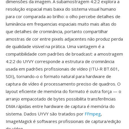
dimensões da imagem. A subamostragem 4:2:2 explora a
resolução espacial mais baixa do sistema visual humano
para cor comparada ao brilho: o olho percebe detalhes de
luminância em frequencias espaciais muito mais altas do
que detalhes de crominância, portanto compartilhar
amostras de cor entre pixels adjacentes não produz perda
de qualidade visivel na prática. Uma vantagem é a
compatibilidade com padrões de broadcast: a amostragem
4:2:2 do UYVY corresponde a estrutura de crominância
usada em padrões profissionais de vídeo (ITU-R BT.601,
SDI), tornando-o o formato natural para hardware de
captura de vídeo é processamento preciso de quadros. O
layout eficiente de memória do formato é outra força — o
arranjo empacotado de bytes possibilita transferências
DMA rápidas entre hardware de captura é memória do
sistema. Dados UYVY são tratados por
FFmpeg
,
ImageMagick é softwares profissionais de captura/edição
de vídeo.