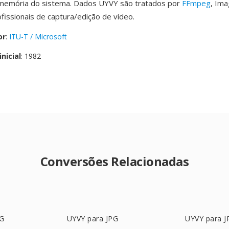
 memória do sistema. Dados UYVY são tratados por
FFmpeg
, Im
fissionais de captura/edição de vídeo.
or
:
ITU-T / Microsoft
nicial
: 1982
Conversões Relacionadas
EG
UYVY para JPG
UYVY para J