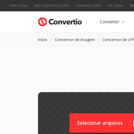
Video Editor
Add Subtitles to Video
Compress Video
GIF Editor
Te
Converter
Início
Conversor de imagem
Conversor de UY
Selecionar arquivos