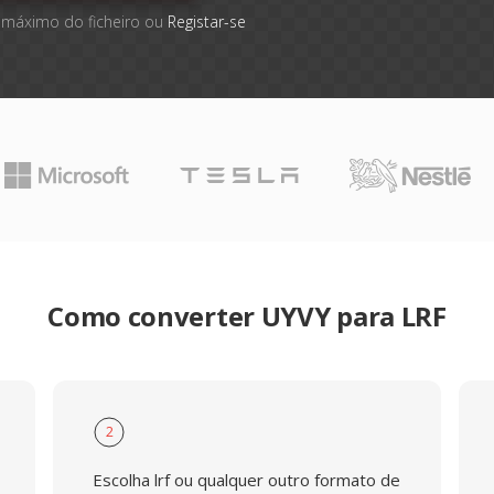
 máximo do ficheiro ou
Registar-se
Como converter UYVY para LRF
2
Escolha lrf ou qualquer outro formato de