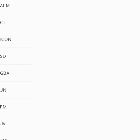
PALM
PCT
PICON
PSD
RGBA
SUN
XPM
YUV