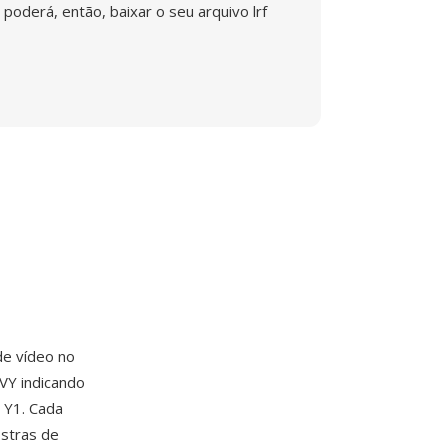
poderá, então, baixar o seu arquivo lrf
e vídeo no
VY indicando
, Y1. Cada
ostras de