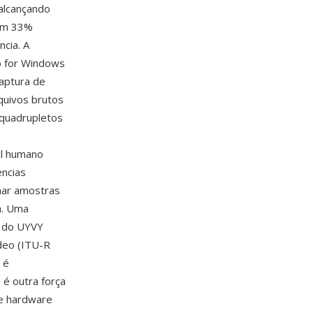
 alcançando
 em 33%
cia. A
o for Windows
aptura de
quivos brutos
 quadrupletos
al humano
encias
lhar amostras
a. Uma
2 do UYVY
deo (ITU-R
 é
é outra força
re hardware