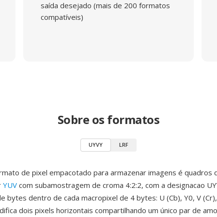
saída desejado (mais de 200 formatos
compatíveis)
Sobre os formatos
UYVY
LRF
rmato de pixel empacotado para armazenar imagens é quadros d
r
YUV
com subamostragem de croma 4:2:2, com a designacao UY
e bytes dentro de cada macropixel de 4 bytes: U (Cb), Y0, V (Cr)
difica dois pixels horizontais compartilhando um único par de am