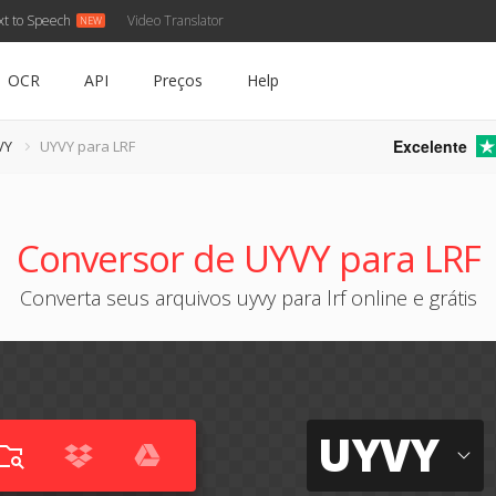
xt to Speech
Video Translator
OCR
API
Preços
Help
Excelente
VY
UYVY para LRF
Conversor de UYVY para LRF
Converta seus arquivos uyvy para lrf online e grátis
UYVY