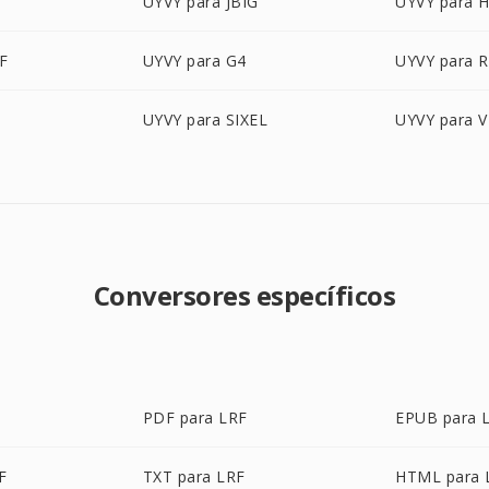
G
UYVY para JBIG
UYVY para H
F
UYVY para G4
UYVY para 
UYVY para SIXEL
UYVY para V
Conversores específicos
PDF para LRF
EPUB para 
F
TXT para LRF
HTML para 