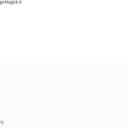
ageMagick é
P2