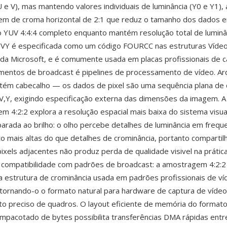
U e V), mas mantendo valores individuais de luminância (Y0 e Y1),
m de croma horizontal de 2:1 que reduz o tamanho dos dados
YUV 4:4:4 completo enquanto mantém resolução total de luminân
VY é especificada como um código FOURCC nas estruturas Víde
da Microsoft, e é comumente usada em placas profissionais de c
mentos de broadcast é pipelines de processamento de vídeo. Ar
tém cabecalho — os dados de pixel são uma sequência plana de
V,Y, exigindo especificação externa das dimensões da imagem. A
 4:2:2 explora a resolução espacial mais baixa do sistema visu
arada ao brilho: o olho percebe detalhes de luminância em frequ
to mais altas do que detalhes de crominância, portanto comparti
pixels adjacentes não produz perda de qualidade visivel na prátic
 compatibilidade com padrões de broadcast: a amostragem 4:2:
 estrutura de crominância usada em padrões profissionais de ví
 tornando-o o formato natural para hardware de captura de vídeo
 preciso de quadros. O layout eficiente de memória do formato 
mpacotado de bytes possibilita transferências DMA rápidas ent