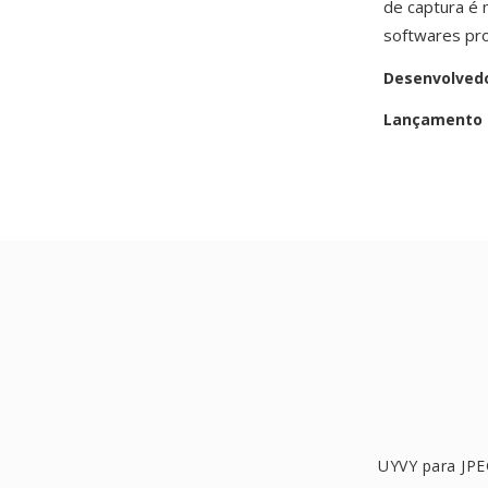
de captura é
softwares pro
Desenvolved
Lançamento i
UYVY para JP