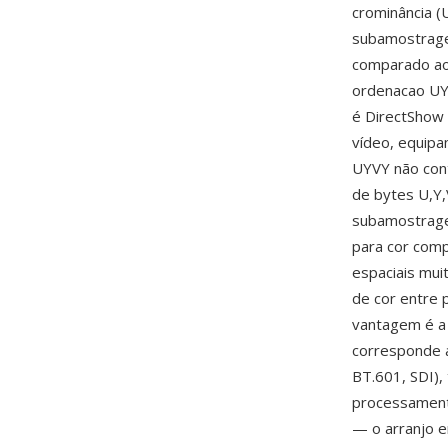
crominância (
subamostrage
comparado ao 
ordenacao UY
é DirectShow 
vídeo, equipa
UYVY não con
de bytes U,Y,
subamostragem
para cor comp
espaciais mui
de cor entre 
vantagem é a
corresponde a
BT.601, SDI),
processamento
— o arranjo e