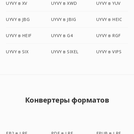
UYVY в XV
UYVY в XWD
UYVY в YUV
UYVY в JBG
UYVY в JBIG
UYVY в HEIC
UYVY в HEIF
UYVY в G4
UYVY в RGF
UYVY в SIX
UYVY в SIXEL
UYVY в VIPS
Конвертеры форматов
FB2 в LRF
PDF в LRF
EPUB в LRF