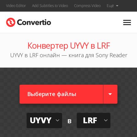
Video Editor
Add Subtitles to Video
Compress Video
Ещё
Конвертер UYVY в LRF
UYVY в LRF онлайн — книга для Sony Reader
Выберите файлы
UYVY
LRF
в