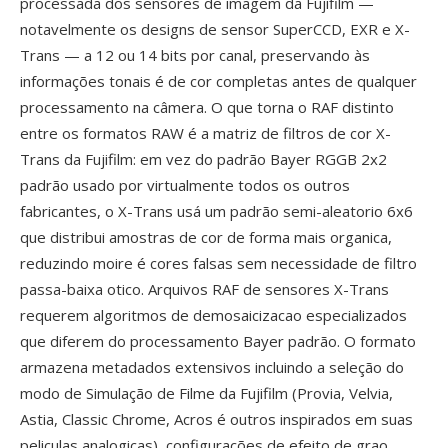
processada dos sensores de imagem da Fujifilm —
notavelmente os designs de sensor SuperCCD, EXR e X-
Trans — a 12 ou 14 bits por canal, preservando às
informações tonais é de cor completas antes de qualquer
processamento na câmera. O que torna o RAF distinto
entre os formatos RAW é a matriz de filtros de cor X-
Trans da Fujifilm: em vez do padrão Bayer RGGB 2x2
padrão usado por virtualmente todos os outros
fabricantes, o X-Trans usá um padrão semi-aleatorio 6x6
que distribui amostras de cor de forma mais organica,
reduzindo moire é cores falsas sem necessidade de filtro
passa-baixa otico. Arquivos RAF de sensores X-Trans
requerem algoritmos de demosaicizacao especializados
que diferem do processamento Bayer padrão. O formato
armazena metadados extensivos incluindo a seleção do
modo de Simulação de Filme da Fujifilm (Provia, Velvia,
Astia, Classic Chrome, Acros é outros inspirados em suas
peliculas analogicas), configurações de efeito de grao,