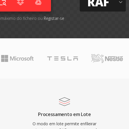
RAF
 máximo do ficheiro ou
Registar-se
Processamento em Lote
O modo em lote permite enfileirar