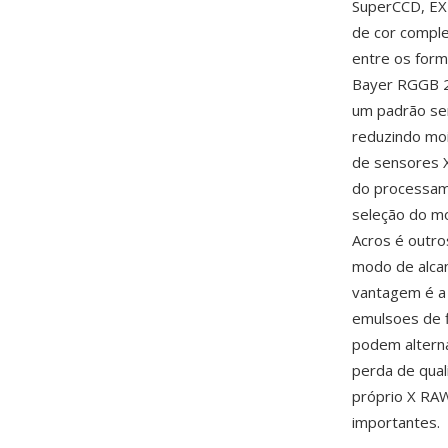
SuperCCD, EXR
de cor comple
entre os form
Bayer RGGB 2x
um padrão sem
reduzindo moi
de sensores 
do processam
seleção do mod
Acros é outro
modo de alcan
vantagem é a 
emulsoes de f
podem altern
perda de qua
próprio X RA
importantes.