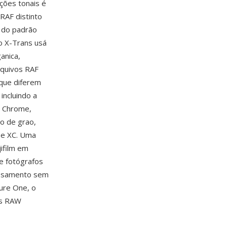
ções tonais é
RAF distinto
z do padrão
o X-Trans usá
anica,
rquivos RAF
que diferem
ncluindo a
ic Chrome,
to de grao,
 e XC. Uma
ifilm em
e fotógrafos
essamento sem
ture One, o
es RAW