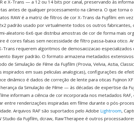
 e X-Trans — a 12 ou 14 bits por canal, preservando às informa
tas antes de qualquer processamento na câmera. O que torna o 
atos RAW é a matriz de filtros de cor X-Trans da Fujifilm: em ve
2 padrão usado por virtualmente todos os outros fabricantes, 
i-aleatorio 6x6 que distribui amostras de cor de forma mais org
re é cores falsas sem necessidade de filtro passa-baixa otico. A
X-Trans requerem algoritmos de demosaicizacao especializados 
ento Bayer padrão. O formato armazena metadados extensivos i
o de Simulação de Filme da Fujifilm (Provia, Velvia, Astia, Class
s inspirados em suas peliculas analogicas), configurações de efei
ce dinâmico é dados de correção de lente para oticas Fujinon XF
herança da Simulação de Filme — às décadas de expertise da Fuj
ilme informam a ciência de cor incorporada nos metadados RAF, 
ar entre renderizações inspiradas em filme durante o pós-proc
lidade. Arquivos RAF são suportados pelo Adobe
Lightroom
, Cap
W Studio da Fujifilm, dcraw, RawTherapee é outros processador