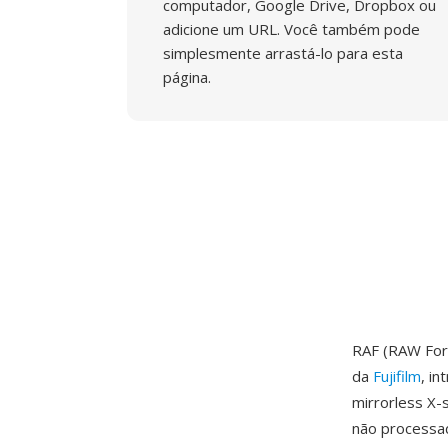
computador, Google Drive, Dropbox ou
adicione um URL. Você também pode
simplesmente arrastá-lo para esta
página.
RAF (RAW Form
da
Fujifilm
, i
mirrorless X-
não processa