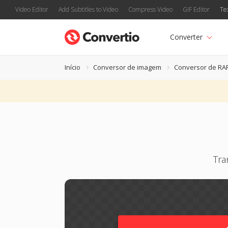
Video Editor
Add Subtitles to Video
Compress Video
GIF Editor
Te
Converter
Início
Conversor de imagem
Conversor de RA
Tra