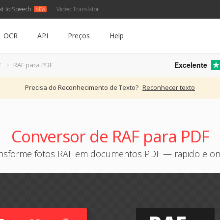
xt to Speech
Video Translator
OCR
API
Preços
Help
Excelente
F
RAF para PDF
Precisa do Reconhecimento de Texto?
Reconhecer texto
Conversor de RAF para PDF
nsforme fotos RAF em documentos PDF — rapido e on