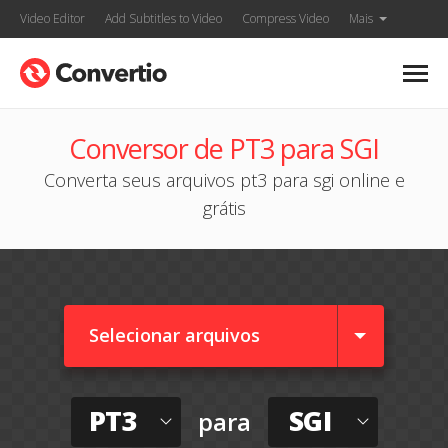
Video Editor
Add Subtitles to Video
Compress Video
Mais
Conversor de PT3 para SGI
Converta seus arquivos pt3 para sgi online e
grátis
Selecionar arquivos
PT3
SGI
para