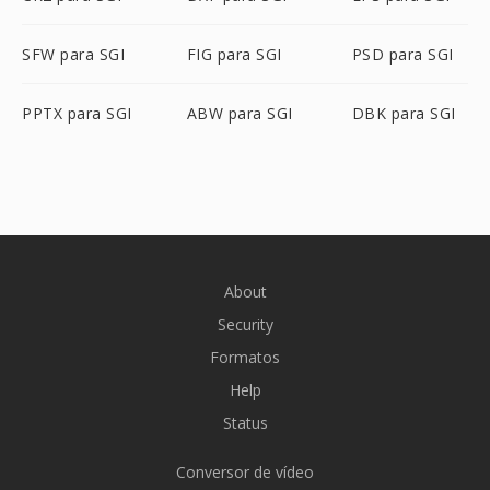
SFW para SGI
FIG para SGI
PSD para SGI
PPTX para SGI
ABW para SGI
DBK para SGI
About
Security
Formatos
Help
Status
Conversor de vídeo