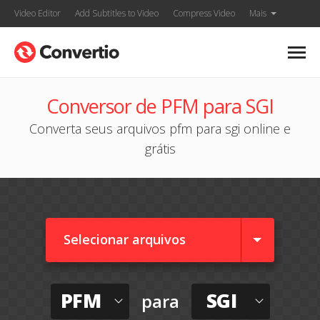
Video Editor
Add Subtitles to Video
Compress Video
Mais
Conversor de PFM para SGI
Converta seus arquivos pfm para sgi online e
grátis
Selecionar arquivos
PFM
SGI
para