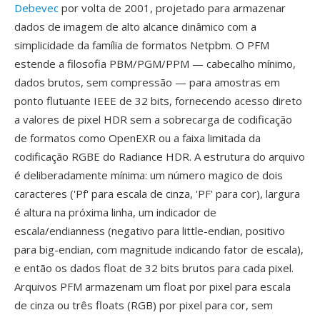
Debevec
por volta de 2001, projetado para armazenar
dados de imagem de alto alcance dinâmico com a
simplicidade da família de formatos Netpbm. O PFM
estende a filosofia PBM/PGM/PPM — cabecalho mínimo,
dados brutos, sem compressão — para amostras em
ponto flutuante IEEE de 32 bits, fornecendo acesso direto
a valores de pixel HDR sem a sobrecarga de codificação
de formatos como OpenEXR ou a faixa limitada da
codificação RGBE do Radiance HDR. A estrutura do arquivo
é deliberadamente mínima: um número magico de dois
caracteres ('Pf' para escala de cinza, 'PF' para cor), largura
é altura na próxima linha, um indicador de
escala/endianness (negativo para little-endian, positivo
para big-endian, com magnitude indicando fator de escala),
e então os dados float de 32 bits brutos para cada pixel.
Arquivos PFM armazenam um float por pixel para escala
de cinza ou três floats (RGB) por pixel para cor, sem