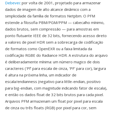
Debevec
por volta de 2001, projetado para armazenar
dados de imagem de alto alcance dinâmico com a
simplicidade da família de formatos Netpbm. O PFM
estende a filosofia PBM/PGM/PPM — cabecalho mínimo,
dados brutos, sem compressão — para amostras em
ponto flutuante IEEE de 32 bits, fornecendo acesso direto
a valores de pixel HDR sem a sobrecarga de codificação
de formatos como OpenEXR ou a faixa limitada da
codificação RGBE do Radiance HDR. A estrutura do arquivo
é deliberadamente mínima: um número magico de dois
caracteres ('Pf' para escala de cinza, 'PF' para cor), largura
é altura na próxima linha, um indicador de
escala/endianness (negativo para little-endian, positivo
para big-endian, com magnitude indicando fator de escala),
e então os dados float de 32 bits brutos para cada pixel.
Arquivos PFM armazenam um float por pixel para escala
de cinza ou três floats (RGB) por pixel para cor, sem