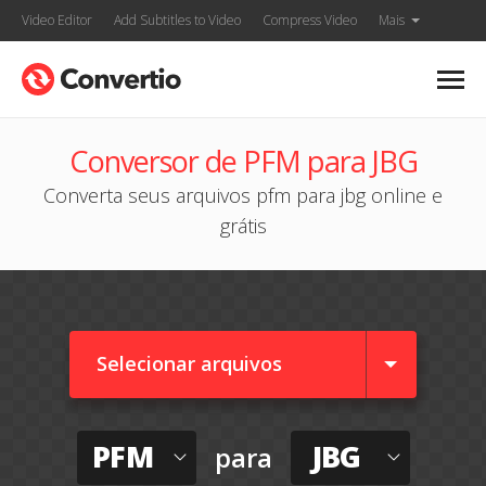
Video Editor
Add Subtitles to Video
Compress Video
Mais
Conversor de PFM para JBG
Converta seus arquivos pfm para jbg online e
grátis
Selecionar arquivos
PFM
JBG
para