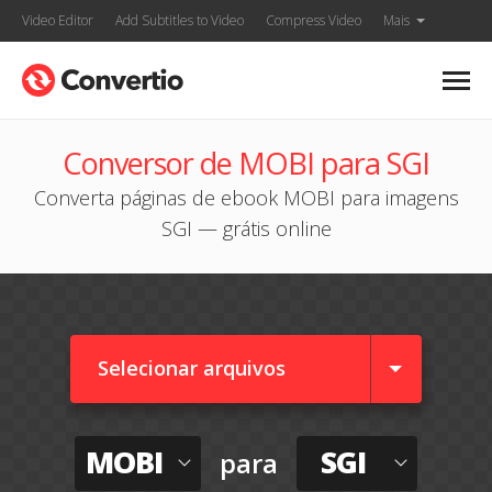
Video Editor
Add Subtitles to Video
Compress Video
Mais
Conversor de MOBI para SGI
Converta páginas de ebook MOBI para imagens
SGI — grátis online
Selecionar arquivos
MOBI
SGI
para