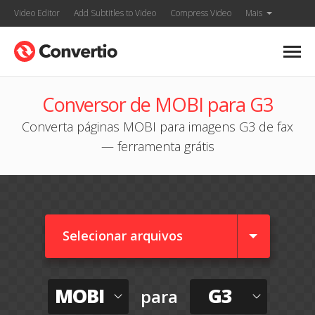
Video Editor
Add Subtitles to Video
Compress Video
Mais
Conversor de MOBI para G3
Converta páginas MOBI para imagens G3 de fax
— ferramenta grátis
Selecionar arquivos
MOBI
G3
para