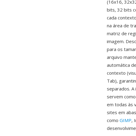
(16x16, 32x32
bits, 32 bits
cada contexto
na área de tr
matriz de re
imagem. Desd
para os tama
arquivo mante
automática de
contexto (visu
Tab), garanti
separados. A 
servem como m
em todas às v
sites em abas
como
GIMP
, 
desenvolvimen