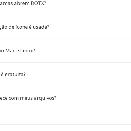
ramas abrem DOTX?
ção de ícone é usada?
no Mac e Linux?
é gratuita?
tece com meus arquivos?