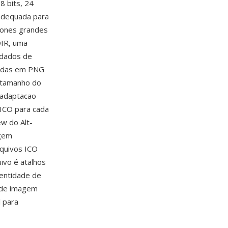
8 bits, 24
 adequada para
ícones grandes
DIR, uma
 dados de
midas em PNG
 tamanho do
 adaptacao
 ICO para cada
ew do Alt-
agem
rquivos ICO
ivo é atalhos
dentidade de
s de imagem
l para