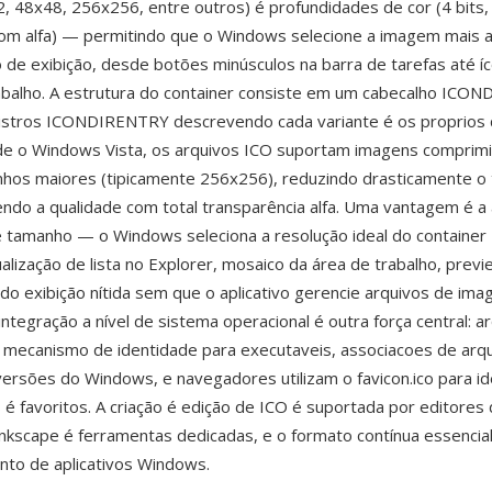
, 48x48, 256x256, entre outros) é profundidades de cor (4 bits, 
 com alfa) — permitindo que o Windows selecione a imagem mais
 de exibição, desde botões minúsculos na barra de tarefas até 
abalho. A estrutura do container consiste em um cabecalho ICON
gistros ICONDIRENTRY descrevendo cada variante é os proprios
e o Windows Vista, os arquivos ICO suportam imagens compri
nhos maiores (tipicamente 256x256), reduzindo drasticamente o
ndo a qualidade com total transparência alfa. Uma vantagem é a
 tamanho — o Windows seleciona a resolução ideal do container
alização de lista no Explorer, mosaico da área de trabalho, previ
ndo exibição nítida sem que o aplicativo gerencie arquivos de im
integração a nível de sistema operacional é outra força central: a
ecanismo de identidade para executaveis, associacoes de arqu
ersões do Windows, e navegadores utilizam o favicon.ico para i
 é favoritos. A criação é edição de ICO é suportada por editore
Inkscape é ferramentas dedicadas, e o formato contínua essencia
to de aplicativos Windows.