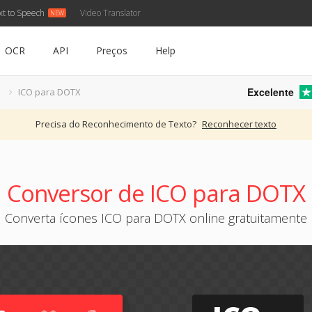
xt to Speech
Video Translator
OCR
API
Preços
Help
Excelente
O
ICO para DOTX
Precisa do Reconhecimento de Texto?
Reconhecer texto
Conversor de ICO para DOTX
Converta ícones ICO para DOTX online gratuitamente