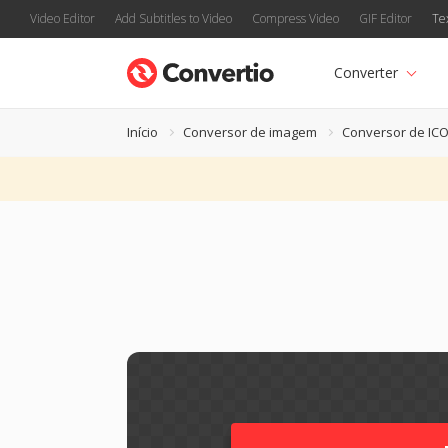
Video Editor
Add Subtitles to Video
Compress Video
GIF Editor
Te
Converter
Início
Conversor de imagem
Conversor de IC