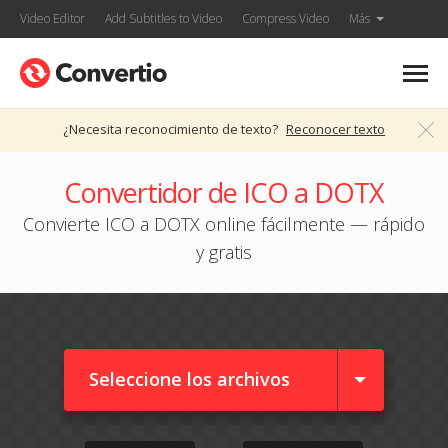
Video Editor
Add Subtitles to Video
Compress Video
Más
¿Necesita reconocimiento de texto?
Reconocer texto
Convertidor de ICO a DOTX
Convierte ICO a DOTX online fácilmente — rápido
y gratis
Seleccione los archivos