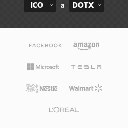
ICO
DOTX
a