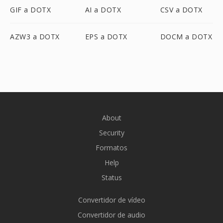
GIF a DOTX
AI a DOTX
CSV a DOTX
AZW3 a DOTX
EPS a DOTX
DOCM a DOTX
About
Security
Formatos
Help
Status
Convertidor de vídeo
Convertidor de audio