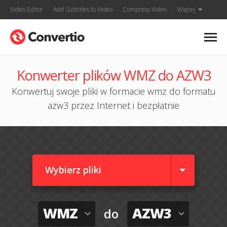
Video Editor
Add Subtitles to Video
Compress Video
Więcej
Konwerter plików WMZ do AZW3
Konwertuj swoje pliki w formacie wmz do formatu
azw3 przez Internet i bezpłatnie
Wybierz pliki
WMZ
AZW3
do