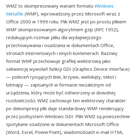
WMZ to skompresowany wariant formatu
Windows
Metafile
(WMF), wprowadzony przez Microsoft wraz z
Office 2000 w 1999 roku. Plik WMZ jest po prostu plikiem
WMF skompresowanym algorytmem gzip (RFC 1952),
redukującym rozmiar pliku dla wydajniejszego
przechowywania i osadzania w dokumentach Office,
stronach internetowych i innych kontenerach. Bazowy
format WMF przechowuje grafikę wektorową jako
sekwencję wywołań funkcji GDI (Graphics Device Interface)
— poleceń rysujących linie, krzywe, wielokąty, tekst i
bitmapy — zapisanych w formacie niezależnym od
urządzenia, który może być odtworzony w dowolnej
rozdzielczości. WMZ zachowuje ten wektorowy charakter:
po dekompresji plik daje standardowy WMF renderujący
przez podsystem Windows GDI. Pliki WMZ są powszechnie
spotykane osadzone w dokumentach Microsoft Office
(Word, Excel, PowerPoint), wiadomościach e-mail HTML