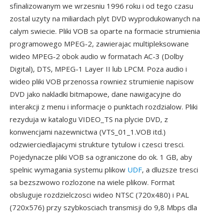
sfinalizowanym we wrzesniu 1996 roku i od tego czasu
zostal uzyty na miliardach plyt DVD wyprodukowanych na
calym swiecie. Pliki VOB sa oparte na formacie strumienia
programowego MPEG-2, zawierajac multipleksowane
wideo MPEG-2 obok audio w formatach AC-3 (Dolby
Digital), DTS, MPEG-1 Layer II lub LPCM. Poza audio i
wideo pliki VOB przenossa rowniez strumienie napisow
DVD jako nakladki bitmapowe, dane nawigacyjne do
interakcji z menu i informacje o punktach rozdzialow. Pliki
rezyduja w katalogu VIDEO_TS na plycie DVD, z
konwencjami nazewnictwa (VTS_01_1.VOB itd.)
odzwierciedlajacymi strukture tytulow i czesci tresci.
Pojedynacze pliki VOB sa ograniczone do ok. 1 GB, aby
spelnic wymagania systemu plikow
UDF
, a dluzsze tresci
sa bezszwowo rozlozone na wiele plikow. Format
obsluguje rozdzielczosci wideo NTSC (720x480) i PAL
(720x576) przy szybkosciach transmisji do 9,8 Mbps dla