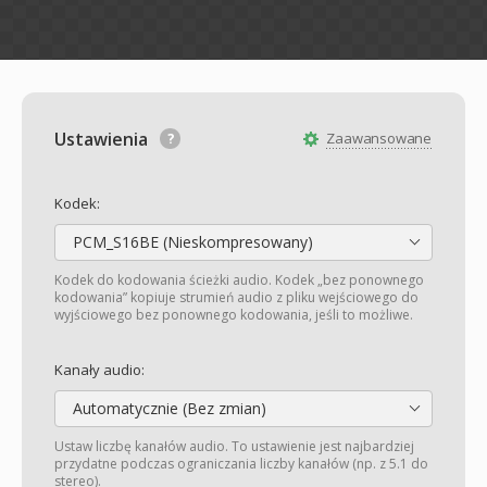
Ustawienia
Zaawansowane
Kodek:
PCM_S16BE (Nieskompresowany)
Kodek do kodowania ścieżki audio. Kodek „bez ponownego
kodowania” kopiuje strumień audio z pliku wejściowego do
wyjściowego bez ponownego kodowania, jeśli to możliwe.
Kanały audio:
Automatycznie (Bez zmian)
Ustaw liczbę kanałów audio. To ustawienie jest najbardziej
przydatne podczas ograniczania liczby kanałów (np. z 5.1 do
stereo).