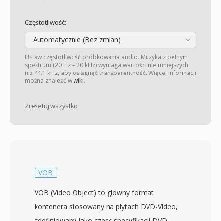
Częstotliwość:
Automatycznie (Bez zmian)
Ustaw częstotliwość próbkowania audio. Muzyka z pełnym
spektrum (20 Hz – 20 kHz) wymaga wartości nie mniejszych
niż 44.1 kHz, aby osiągnąć transparentność. Więcej informacji
można znaleźć w
wiki
.
Zresetuj wszystko
VOB
VOB (Video Object) to glowny format
kontenera stosowany na plytach DVD-Video,
zdefiniowany jako czesc specyfikacji DVD