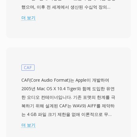
했으며, 이후 전 세계에서 생산된 수십억 장의
DVD 디스크에 사용되었습니다. VOB 파일은
더 보기
MPEG-2 프로그램 스트림 형식을 기반으로 하며,
MPEG-2 비디오와 AC-3(Dolby Digital), DTS,
MPEG-1 Layer II, LPCM 형식의 오디오가 다중화
되어 있습니다. 오디오와 비디오 외에도 VOB 파일
은 비트맵 오버레이 방식의 DVD 자막 스트림, 메
뉴 상호작용을 위한 내비게이션 데이터, 챕터 포인
CAF
트 정보를 포함합니다. 파일은 DVD 디스크의
CAF(Core Audio Format)는 Apple이 개발하여
VIDEO_TS 디렉토리에 위치하며, 명명 규칙
2005년 Mac OS X 10.4 Tiger와 함께 도입한 유연
(VTS_01_1.VOB 등)이 콘텐츠의 타이틀 및 파트 구
한 오디오 컨테이너입니다. 기존 포맷의 한계를 극
조를 반영합니다. 개별 VOB 파일은 UDF 파일 시
복하기 위해 설계된 CAF는 WAV와 AIFF를 제약하
스템 요구사항을 충족하기 위해 약 1GB로 제한되
는 4 GB 파일 크기 제한을 없애 이론적으로 무제
며, 더 긴 콘텐츠는 여러 파일에 걸쳐 끊김 없이 이
한 길이를 지원합니다. 이 컨테이너는 AAC, ALAC,
더 보기
어집니다. 이 형식은 NTSC(720x480) 및
MP3, 리니어 PCM, IMA ADPCM 등 사실상 모든
PAL(720x576) 비디오 해상도를 지원하며, 오디오