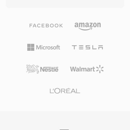
코덱을 통합 래퍼 안에 수용합니다. 청크 기반 아
와 비디오를 합친 최대 비트레이트는 9.8Mbps입
키텍처로 채널 레이아웃, 마커 영역, 주석, MIDI
니다. 비디오, 다중 트랙 오디오, 자막, 내비게이션
데이터 등 풍부한 메타데이터와 함께 오디오를 저
을 단일 프로그램 스트림에 통합하여 VOB는 소비
장합니다. 핵심 장점은 초장시간 녹음 처리입니다:
자 영화 전달을 위한 완전한 솔루션이 되었습니다.
방송인과 현장 녹음 기사가 크기 제한 없이 수 시
스트리밍과 최신 디스크 형식이 새로운 콘텐츠에
간의 연속 오디오를 캡처할 수 있습니다. 유연한
서 DVD를 대체했지만, VOB는 방대한 기존 DVD
코덱 지원은 또 다른 강점으로, 고해상도 24비
콘텐츠 라이브러리에 접근하는 데 있어 여전히 매
트/192 kHz 무손실 오디오든 압축된 음성이든 하
우 관련성이 높습니다.
나의 컨테이너로 처리 가능합니다. Apple의 Core
Audio 프레임워크는 macOS와 iOS에서 네이티브
지원을 제공하여 Logic Pro와 Final Cut Pro 같은
전문 애플리케이션에서 저지연 재생을 보장합니
다. 다용도성과 확장성이 동시에 필요한 Apple 생
태계 워크플로에 CAF는 매우 뛰어난 선택입니다.