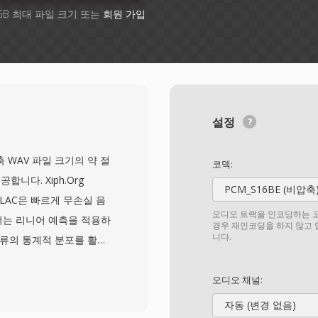
GB 최대 파일 크기 또는
회원 가입
설정
 비압축 WAV 파일 크기의 약 절
코덱:
니다. Xiph.Org
PCM_S16BE (비압축
 FLAC은 빠르게 무손실 음
오디오 트랙을 인코딩하는 코
더는 리니어 예측을 적용하
경우 재인코딩을 하지 않고
니다.
오류의 통계적 분포를 활용
합니다 — 데이터를 버리지
비트 심도와 655 kHz까
오디오 채널:
의 요구사항을 초과합니
자동 (변경 없음)