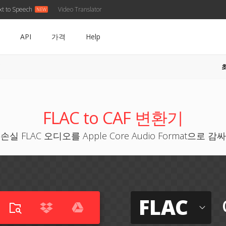
xt to Speech
Video Translator
API
가격
Help
FLAC to CAF 변환기
손실 FLAC 오디오를 Apple Core Audio Format으로 감
FLAC