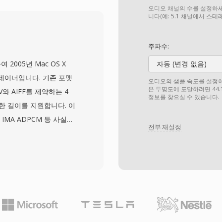
 차량용 스테레오, Blu-
오디오 채널의 수를 설정하세
 애플리케이션이 FLAC을
니다(예: 5.1 채널에서 스
sic 같은 스트리밍 서비스는
코덱에 대한 신뢰를 보여줍니
주파수:
으로 만듭니다. 첫째, 디코딩
하여 2005년 Mac OS X
자동 (변경 없음)
Vorbis 코멘트와 앨범 아
 컨테이너입니다. 기존 포맷
오디오의 샘플 속도를 설정하세요
 없이 라이브러리를 정리
은 투명도에 도달하려면 44.
와 AIFF를 제약하는 4
정보를 찾으실 수 있습니다.
 특허나 로열티가 없어 개
한 길이를 지원합니다. 이
니다.
, IMA ADPCM 등 사실상
전부 재설정
크 기반 아키텍처로 채널
 등 풍부한 메타데이터와 함께
 녹음 처리입니다: 방송인
간의 연속 오디오를 캡처할
점으로, 고해상도 24비
이든 하나의 컨테이너로 처
임워크는 macOS와 iOS에서