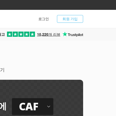
로그인
회원 가입
최고
10,220
개 리뷰
싸기
CAF
에