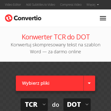
Video Editor
Add Subtitles to Video
Compress Video
Więcej
Konwerter TCR do DOT
Konwertuj skompresowany tekst na szablon
Word — za darmo online
Wybierz pliki
TCR
DOT
do