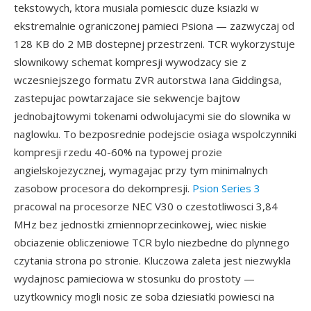
tekstowych, ktora musiala pomiescic duze ksiazki w
ekstremalnie ograniczonej pamieci Psiona — zazwyczaj od
128 KB do 2 MB dostepnej przestrzeni. TCR wykorzystuje
slownikowy schemat kompresji wywodzacy sie z
wczesniejszego formatu ZVR autorstwa Iana Giddingsa,
zastepujac powtarzajace sie sekwencje bajtow
jednobajtowymi tokenami odwolujacymi sie do slownika w
naglowku. To bezposrednie podejscie osiaga wspolczynniki
kompresji rzedu 40-60% na typowej prozie
angielskojezycznej, wymagajac przy tym minimalnych
zasobow procesora do dekompresji.
Psion Series 3
pracowal na procesorze NEC V30 o czestotliwosci 3,84
MHz bez jednostki zmiennoprzecinkowej, wiec niskie
obciazenie obliczeniowe TCR bylo niezbedne do plynnego
czytania strona po stronie. Kluczowa zaleta jest niezwykla
wydajnosc pamieciowa w stosunku do prostoty —
uzytkownicy mogli nosic ze soba dziesiatki powiesci na