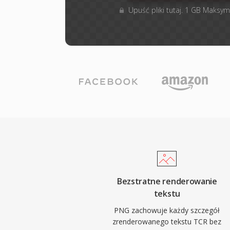
Upuść pliki tutaj. 1 GB Maksym
Bezstratne renderowanie
tekstu
PNG zachowuje każdy szczegół
zrenderowanego tekstu TCR bez