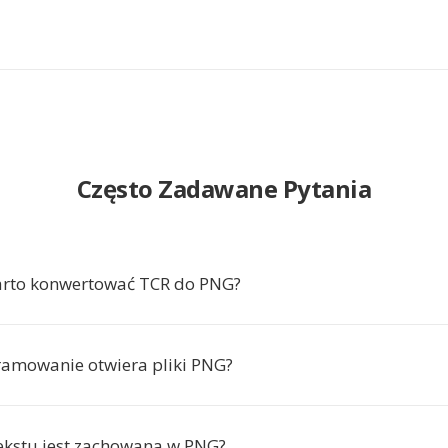
Często Zadawane Pytania
arto konwertować TCR do PNG?
ramowanie otwiera pliki PNG?
tekstu jest zachowana w PNG?