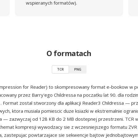
wspieranych formatów).
O formatach
TCR
PNG
mpression for Reader) to skompresowany format e-bookow w po
cowany przez Barry'ego Childressa na poczatku lat 90. dla rodz
3. Format zostal stworzony dla aplikacji Reader3 Childressa — pr
wych, ktora musiala pomiescic duze ksiazki w ekstremalnie ograni
na — zazwyczaj od 128 KB do 2 MB dostepnej przestrzeni. TCR 
chemat kompresji wywodzacy sie z wczesniejszego formatu ZVR
a, zastepujac powtarzajace sie sekwencje bajtow jednobajtowym