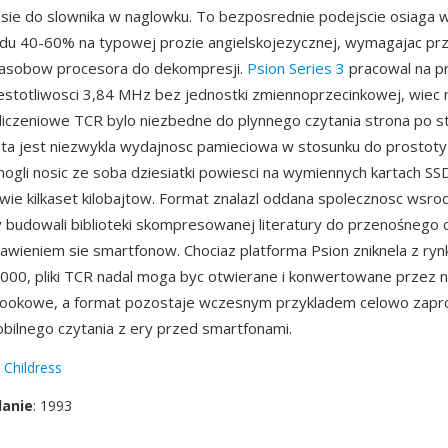
sie do slownika w naglowku. To bezposrednie podejscie osiaga w
edu 40-60% na typowej prozie angielskojezycznej, wymagajac pr
zasobow procesora do dekompresji.
Psion Series 3
pracowal na p
stotliwosci 3,84 MHz bez jednostki zmiennoprzecinkowej, wiec n
liczeniowe TCR bylo niezbedne do plynnego czytania strona po st
eta jest niezwykla wydajnosc pamieciowa w stosunku do prostot
ogli nosic ze soba dziesiatki powiesci na wymiennych kartach SSD
dwie kilkaset kilobajtow. Format znalazl oddana spolecznosc wsr
y budowali biblioteki skompresowanej literatury do przenośnego 
jawieniem sie smartfonow. Chociaz platforma Psion zniknela z ryn
2000, pliki TCR nadal moga byc otwierane i konwertowane przez
bookowe, a format pozostaje wczesnym przykladem celowo zapr
obilnego czytania z ery przed smartfonami.
 Childress
danie
: 1993