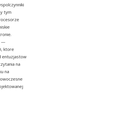
spolczynniki
zy tym
rocesorze
iskie
ronie.
y —
, ktore
od entuzjastow
czytania na
ku na
 nowoczesne
ojektowanej