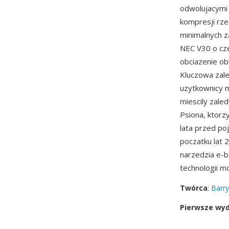
odwolujacymi 
kompresji rz
minimalnych 
NEC V30 o cze
obciazenie ob
Kluczowa zal
uzytkownicy m
miescily zale
Psiona, ktorz
lata przed po
poczatku lat 
narzedzia e-
technologii m
Twórca
:
Barry
Pierwsze wy