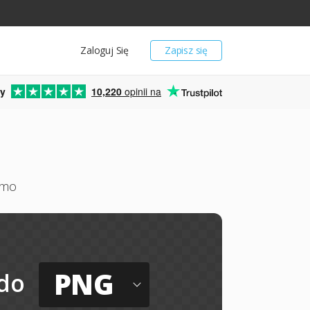
Zaloguj Się
Zapisz się
y
10,220
opinii na
rmo
PNG
do