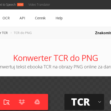
xt to Speech
Video Translator
OCR
API
Cennik
Help
Znakomit
r TCR
TCR do PNG
Konwerter TCR do PNG
nwertuj tekst ebooka TCR na obrazy PNG online za da
TCR