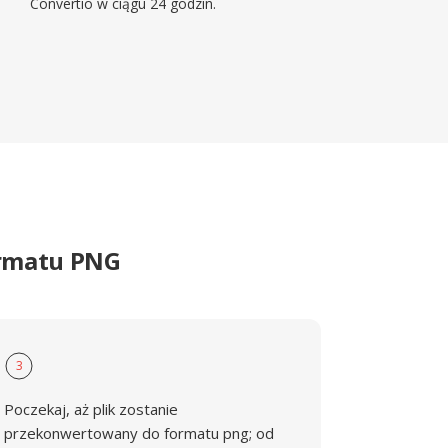
Convertio w ciągu 24 godzin.
ormatu PNG
3
Poczekaj, aż plik zostanie
przekonwertowany do formatu png; od