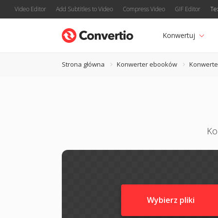
Video Editor
Add Subtitles to Video
Compress Video
GIF Editor
Te
Konwertuj
Strona główna
Konwerter ebooków
Konwerte
Ko
Wybierz pliki