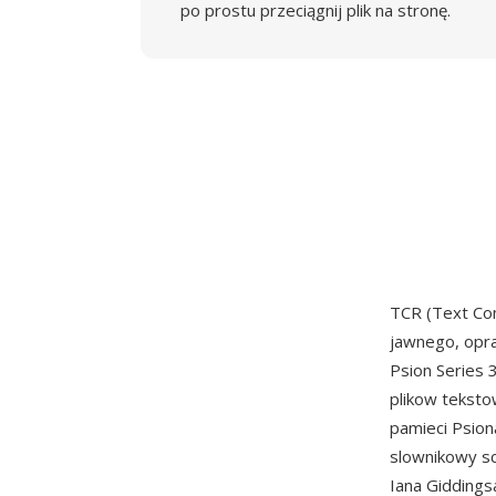
po prostu przeciągnij plik na stronę.
TCR (Text Co
jawnego, opra
Psion Series 
plikow teksto
pamieci Psio
slownikowy s
Iana Giddings