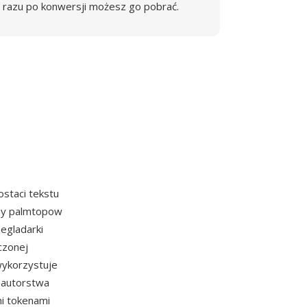
razu po konwersji możesz go pobrać.
staci tekstu
iny palmtopow
zegladarki
czonej
wykorzystuje
 autorstwa
i tokenami