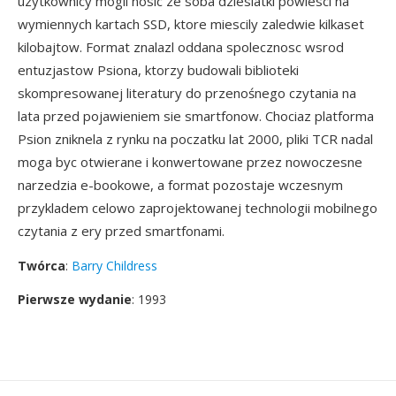
uzytkownicy mogli nosic ze soba dziesiatki powiesci na
wymiennych kartach SSD, ktore miescily zaledwie kilkaset
kilobajtow. Format znalazl oddana spolecznosc wsrod
entuzjastow Psiona, ktorzy budowali biblioteki
skompresowanej literatury do przenośnego czytania na
lata przed pojawieniem sie smartfonow. Chociaz platforma
Psion zniknela z rynku na poczatku lat 2000, pliki TCR nadal
moga byc otwierane i konwertowane przez nowoczesne
narzedzia e-bookowe, a format pozostaje wczesnym
przykladem celowo zaprojektowanej technologii mobilnego
czytania z ery przed smartfonami.
Twórca
:
Barry Childress
Pierwsze wydanie
: 1993