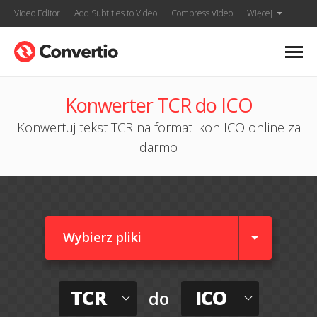
Video Editor
Add Subtitles to Video
Compress Video
Więcej
Konwerter TCR do ICO
Konwertuj tekst TCR na format ikon ICO online za
darmo
Wybierz pliki
TCR
ICO
do