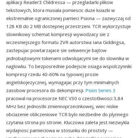
aplikacji Reader3 Childressa — przegladarki plikow
tekstowych, ktora musiala pomiescic duze ksiazki w
ekstremalnie ograniczonej pamieci Psiona — zazwyczaj od
128 KB do 2 MB dostepnej przestrzeni. TCR wykorzystuje
slownikowy schemat kompresji wywodzacy sie z
wczesniejszego formatu ZVR autorstwa Iana Giddingsa,
zastepujac powtarzajace sie sekwencje bajtow
jednobajtowymi tokenami odwolujacymi sie do slownika w
naglowku. To bezposrednie podejscie osiaga wspolczynniki
kompresji rzedu 40-60% na typowej prozie
angielskojezycznej, wymagajac przy tym minimalnych
zasobow procesora do dekompresji.
Psion Series 3
pracowal na procesorze NEC V30 o czestotliwosci 3,84
MHz bez jednostki zmiennoprzecinkowej, wiec niskie
obciazenie obliczeniowe TCR bylo niezbedne do plynnego
czytania strona po stronie. Kluczowa zaleta jest niezwykla
wydajnosc pamieciowa w stosunku do prostoty —