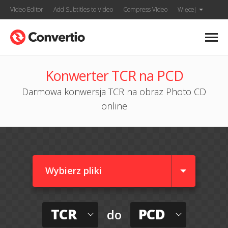
Video Editor
Add Subtitles to Video
Compress Video
Więcej
Konwerter TCR na PCD
Darmowa konwersja TCR na obraz Photo CD
online
Wybierz pliki
TCR
PCD
do