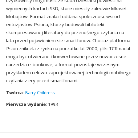
uzytkownicy mogli nosic ze soba dziesiatki powiesci na
wymiennych kartach SSD, ktore miescily zaledwie kilkaset
kilobajtow. Format znalazl oddana spolecznosc wsrod
entuzjastow Psiona, ktorzy budowali biblioteki
skompresowanej literatury do przenośnego czytania na
lata przed pojawieniem sie smartfonow. Chociaz platforma
Psion zniknela z rynku na poczatku lat 2000, pliki TCR nadal
moga byc otwierane i konwertowane przez nowoczesne
narzedzia e-bookowe, a format pozostaje wczesnym
przykladem celowo zaprojektowanej technologii mobilnego
czytania z ery przed smartfonami.
Twórca
:
Barry Childress
Pierwsze wydanie
: 1993