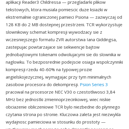
aplikacji Reader3 Childressa — przegladarki plikow
tekstowych, ktora musiala pomiescic duze ksiazki w
ekstremalnie ograniczonej pamieci Psiona — zazwyczaj od
128 KB do 2 MB dostepnej przestrzeni. TCR wykorzystuje
slownikowy schemat kompresji wywodzacy sie z
wczesniejszego formatu ZVR autorstwa Iana Giddingsa,
zastepujac powtarzajace sie sekwencje bajtow
jednobajtowymi tokenami odwolujacymi sie do slownika w
naglowku. To bezposrednie podejscie osiaga wspolczynniki
kompresji rzedu 40-60% na typowej prozie
angielskojezycznej, wymagajac przy tym minimalnych
zasobow procesora do dekompresji.
Psion Series 3
pracowal na procesorze NEC V30 o czestotliwosci 3,84
MHz bez jednostki zmiennoprzecinkowej, wiec niskie
obciazenie obliczeniowe TCR bylo niezbedne do plynnego
czytania strona po stronie. Kluczowa zaleta jest niezwykla
wydajnosc pamieciowa w stosunku do prostoty —