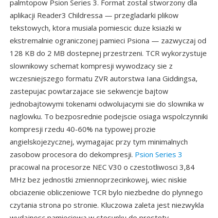
palmtopow Psion Series 3. Format zostal stworzony dla
aplikacji Reader3 Childressa — przegladarki plikow
tekstowych, ktora musiala pomiescic duze ksiazki w
ekstremalnie ograniczonej pamieci Psiona — zazwyczaj od
128 KB do 2 MB dostepnej przestrzeni. TCR wykorzystuje
slownikowy schemat kompresji wywodzacy sie z
wczesniejszego formatu ZVR autorstwa Iana Giddingsa,
zastepujac powtarzajace sie sekwencje bajtow
jednobajtowymi tokenami odwolujacymi sie do slownika w
naglowku. To bezposrednie podejscie osiaga wspolczynniki
kompresji rzedu 40-60% na typowej prozie
angielskojezycznej, wymagajac przy tym minimalnych
zasobow procesora do dekompresji.
Psion Series 3
pracowal na procesorze NEC V30 o czestotliwosci 3,84
MHz bez jednostki zmiennoprzecinkowej, wiec niskie
obciazenie obliczeniowe TCR bylo niezbedne do plynnego
czytania strona po stronie. Kluczowa zaleta jest niezwykla
wydajnosc pamieciowa w stosunku do prostoty —