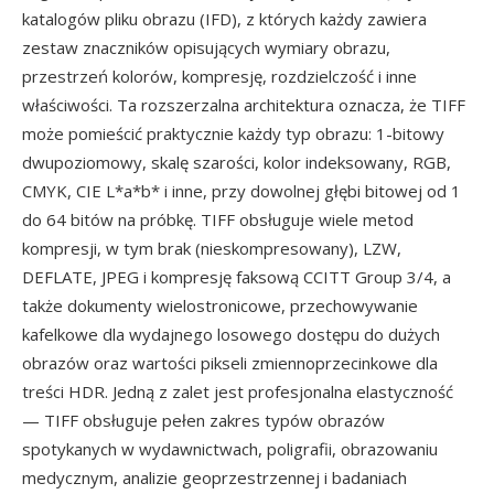
katalogów pliku obrazu (IFD), z których każdy zawiera
zestaw znaczników opisujących wymiary obrazu,
przestrzeń kolorów, kompresję, rozdzielczość i inne
właściwości. Ta rozszerzalna architektura oznacza, że TIFF
może pomieścić praktycznie każdy typ obrazu: 1-bitowy
dwupoziomowy, skalę szarości, kolor indeksowany, RGB,
CMYK, CIE L*a*b* i inne, przy dowolnej głębi bitowej od 1
do 64 bitów na próbkę. TIFF obsługuje wiele metod
kompresji, w tym brak (nieskompresowany), LZW,
DEFLATE, JPEG i kompresję faksową CCITT Group 3/4, a
także dokumenty wielostronicowe, przechowywanie
kafelkowe dla wydajnego losowego dostępu do dużych
obrazów oraz wartości pikseli zmiennoprzecinkowe dla
treści HDR. Jedną z zalet jest profesjonalna elastyczność
— TIFF obsługuje pełen zakres typów obrazów
spotykanych w wydawnictwach, poligrafii, obrazowaniu
medycznym, analizie geoprzestrzennej i badaniach