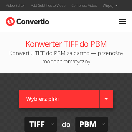
Video Editor
Add Subtitles to Video
Compress Video
Więcej
Konwerter TIFF do PBM
Konwertuj TIFF do PBM za darmo — przenośny
monochromatyczny
Wybierz pliki
TIFF
PBM
do