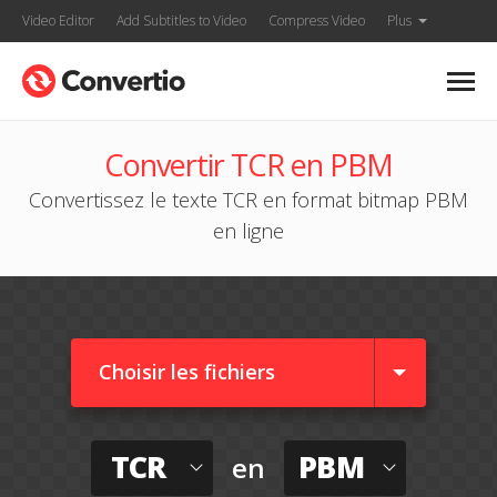
Video Editor
Add Subtitles to Video
Compress Video
Plus
Convertir TCR en PBM
Convertissez le texte TCR en format bitmap PBM
en ligne
Choisir les fichiers
TCR
PBM
en