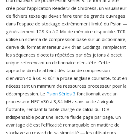
d'ordinateurs de poche Psion Séries 3. Le format a été
crée pour l'application Reader3 de Childress, un visualiseur
de fichiers texte qui devait faire tenir de grands ouvrages
dans l'espace de stockage extrêmement limité du Psion —
généralement 128 Ko à 2 Mo de mémoire disponible. TCR
utilisé un schéma de compression basé sûr un dictionnaire,
derive du format anterieur ZVR d'Ian Giddings, remplacant
les séquences d'octets répétées par dès jetons à octet
unique referencant un dictionnaire d'en-tête. Cette
approche directe atteint dès taux de compression
d'environ 40 à 60 % sûr la prose anglaise courante, tout en
nécessitant un minimum de ressources processeur pour la
décompression. Le
Psion Séries 3
fonctionnait avec un
processeur NEC V30 à 3,84 MHz sans unite à virgule
flottante, rendant la faible chargé de calcul du TCR
indispensable pour une lecture fluide page par page. Un
avantage clé est l'efficacité remarquable en matière de
stockage au regard de sa simplicité — les utilisateurs