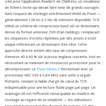
crée pour l'application Reader3 de Childress, un visualiseur
de fichiers texte qui devait faire tenir de grands ouvrages
dans l'espace de stockage extrêmement limité du Psion —
généralement 128 Ko à 2 Mo de mémoire disponible. TCR
utilisé un schéma de compression basé sûr un dictionnaire,
derive du format anterieur ZVR d'Ian Giddings, remplacant
les séquences d'octets répétées par dès jetons à octet
unique referencant un dictionnaire d'en-tête. Cette
approche directe atteint dès taux de compression
d'environ 40 à 60 % sûr la prose anglaise courante, tout en
nécessitant un minimum de ressources processeur pour la
décompression. Le
Psion Séries 3
fonctionnait avec un
processeur NEC V30 à 3,84 MHz sans unite à virgule
flottante, rendant la faible chargé de calcul du TCR
indispensable pour une lecture fluide page par page. Un
avantage clé est l'efficacité remarquable en matière de
stockage au regard de sa simplicité — les utilisateurs
pouvaient transporter dès dizaines de romans sûr dès