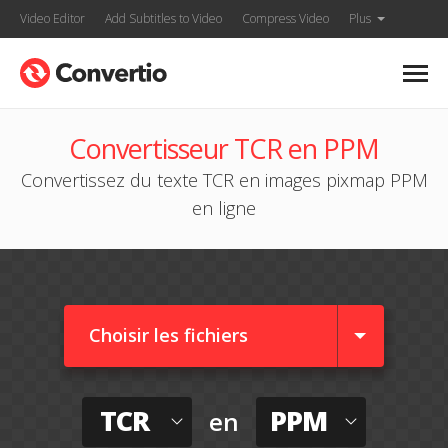
Video Editor
Add Subtitles to Video
Compress Video
Plus
Convertisseur TCR en PPM
Convertissez du texte TCR en images pixmap PPM
en ligne
Choisir les fichiers
TCR
PPM
en