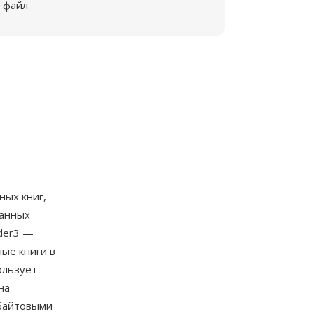
файл
ных книг,
манных
der3 —
ые книги в
ользует
на
байтовыми