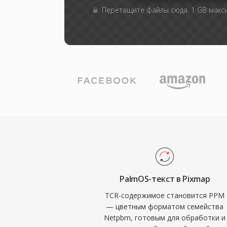
Перетащите файлы сюда. 1 GB мак
PalmOS-текст в Pixmap
TCR-содержимое становится PPM
— цветным форматом семейства
Netpbm, готовым для обработки и