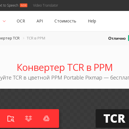
xt to Speech
Video Translator
ь
OCR
API
Стоимость
Help
Отлично
вертер TCR
TCR в PPM
Конвертер TCR в PPM
йте TCR в цветной PPM Portable Pixmap — беспл
TCR