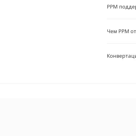
PPM подде
Чем PPM от
Конвертаци