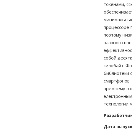
токенами, сс
обеспечивает
минимальных
процессоре N
поэтому низ
плавного по
эффективност
собой десятк
килобайт. Ф
библиотеки 
смартфонов. 
прежнему от
электронным
технологии м
Разработчи
Дата выпус