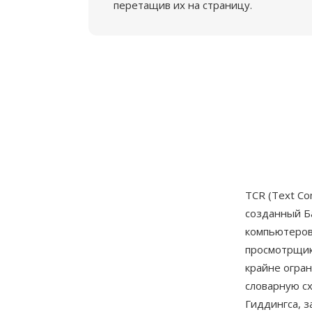
перетащив их на страницу.
TCR (Text Co
созданный Б
компьютеров 
просмотрщик
крайне огран
словарную с
Гиддингса, 