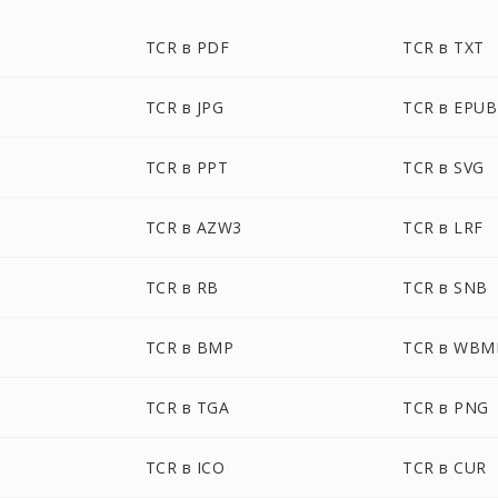
TCR в PDF
TCR в TXT
TCR в JPG
TCR в EPUB
TCR в PPT
TCR в SVG
TCR в AZW3
TCR в LRF
TCR в RB
TCR в SNB
TCR в BMP
TCR в WBM
TCR в TGA
TCR в PNG
TCR в ICO
TCR в CUR