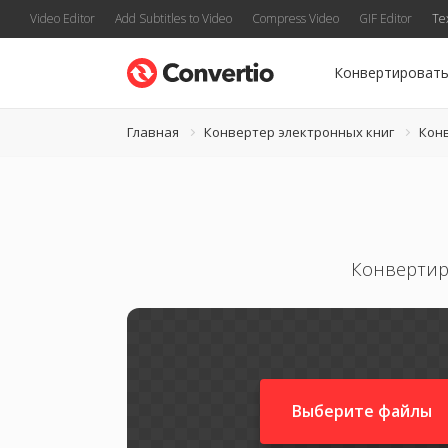
Video Editor
Add Subtitles to Video
Compress Video
GIF Editor
Te
Конвертироват
Главная
Конвертер электронных книг
Кон
Конвертиру
Выберите файлы