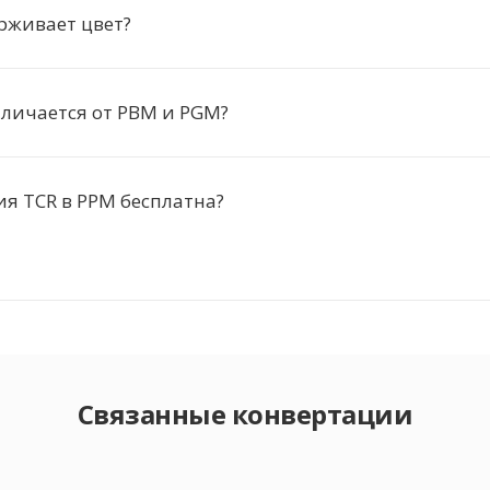
рживает цвет?
личается от PBM и PGM?
я TCR в PPM бесплатна?
Связанные конвертации