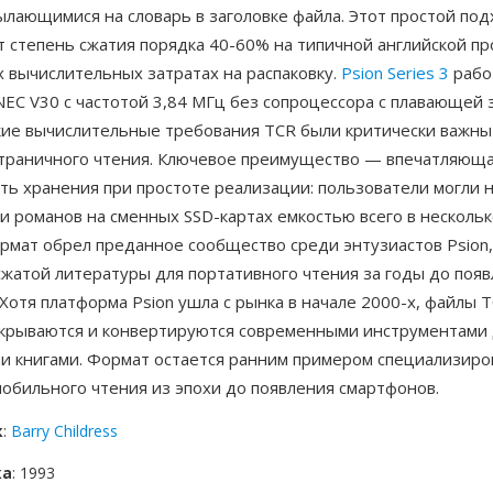
ылающимися на словарь в заголовке файла. Этот простой по
 степень сжатия порядка 40-60% на типичной английской пр
 вычислительных затратах на распаковку.
Psion Series 3
рабо
EC V30 с частотой 3,84 МГц без сопроцессора с плавающей 
кие вычислительные требования TCR были критически важны
страничного чтения. Ключевое преимущество — впечатляющ
ь хранения при простоте реализации: пользователи могли н
и романов на сменных SSD-картах емкостью всего в нескольк
ормат обрел преданное сообщество среди энтузиастов Psion
сжатой литературы для портативного чтения за годы до поя
Хотя платформа Psion ушла с рынка в начале 2000-х, файлы T
крываются и конвертируются современными инструментами 
и книгами. Формат остается ранним примером специализир
обильного чтения из эпохи до появления смартфонов.
к
:
Barry Childress
ка
: 1993