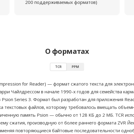
200 поддерживаемых форматов)
О форматах
TCR
PPM
mpression for Reader) — формат сжатого текста для электрон
арри Чайлдрессом в начале 1990-х годов для семейства кар
Psion Series 3. Формат был разработан для приложения Rea
а текстовых файлов, которому требовалось вмещать объемн
иченную память Psion — обычно от 128 КБ до 2 МБ. TCR исп
хему сжатия, производную от более раннего формата ZVR Йе
заменяя повторяющиеся байтовые последовательности одно