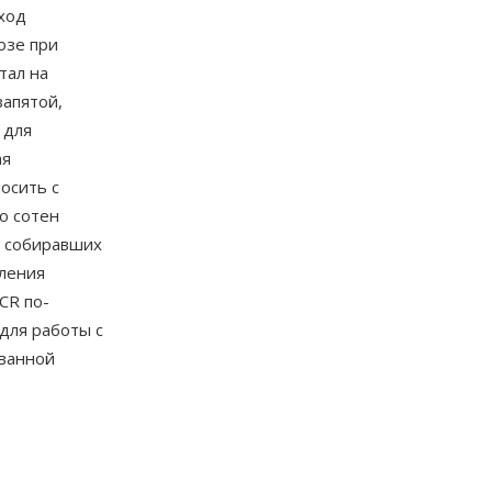
дход
озе при
тал на
запятой,
 для
ая
осить с
о сотен
, собиравших
вления
CR по-
для работы с
ованной