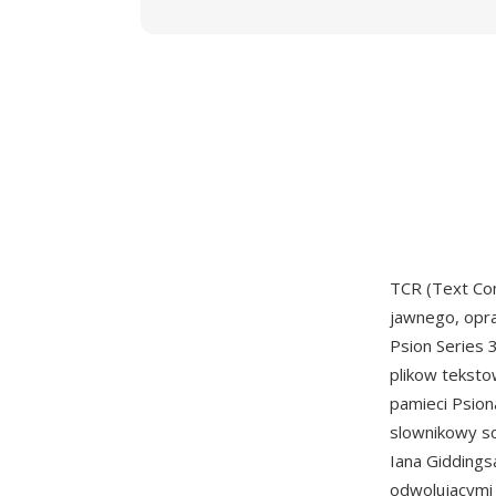
TCR (Text Co
jawnego, opra
Psion Series 
plikow teksto
pamieci Psio
slownikowy s
Iana Giddings
odwolujacymi 