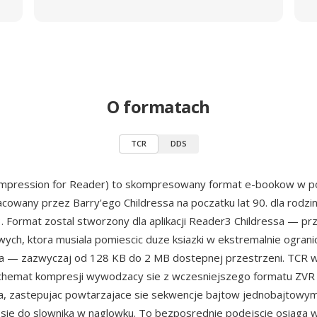
O formatach
TCR
DDS
mpression for Reader) to skompresowany format e-bookow w po
cowany przez Barry'ego Childressa na poczatku lat 90. dla rodz
3. Format zostal stworzony dla aplikacji Reader3 Childressa — pr
wych, ktora musiala pomiescic duze ksiazki w ekstremalnie ograni
na — zazwyczaj od 128 KB do 2 MB dostepnej przestrzeni. TCR 
chemat kompresji wywodzacy sie z wczesniejszego formatu ZVR
a, zastepujac powtarzajace sie sekwencje bajtow jednobajtowym
sie do slownika w naglowku. To bezposrednie podejscie osiaga w