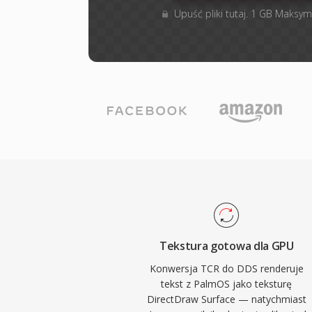
Upuść pliki tutaj. 1 GB Maksym
Tekstura gotowa dla GPU
Konwersja TCR do DDS renderuje
tekst z PalmOS jako teksturę
DirectDraw Surface — natychmiast