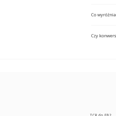
Co wyróżni
Czy konwers
TCR do FB2