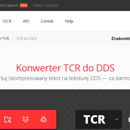
xt to Speech
Video Translator
OCR
API
Cennik
Help
Znakomit
r TCR
TCR do DDS
Konwerter TCR do DDS
tuj skompresowany tekst na teksturę DDS — za darmo
TCR