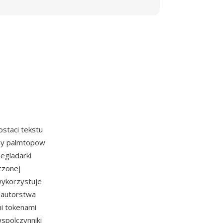
staci tekstu
iny palmtopow
zegladarki
czonej
wykorzystuje
 autorstwa
i tokenami
spolczynniki