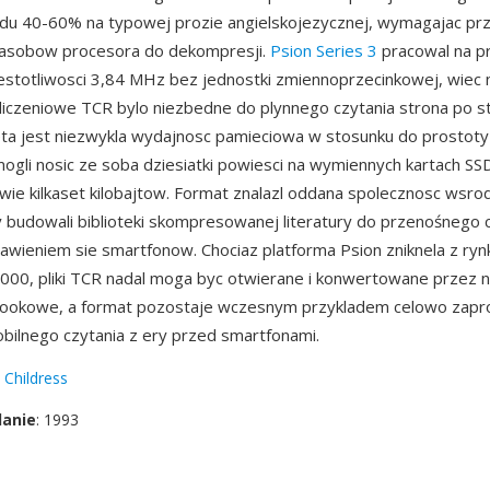
edu 40-60% na typowej prozie angielskojezycznej, wymagajac pr
zasobow procesora do dekompresji.
Psion Series 3
pracowal na p
stotliwosci 3,84 MHz bez jednostki zmiennoprzecinkowej, wiec n
liczeniowe TCR bylo niezbedne do plynnego czytania strona po st
eta jest niezwykla wydajnosc pamieciowa w stosunku do prostot
ogli nosic ze soba dziesiatki powiesci na wymiennych kartach SSD
dwie kilkaset kilobajtow. Format znalazl oddana spolecznosc wsr
y budowali biblioteki skompresowanej literatury do przenośnego 
jawieniem sie smartfonow. Chociaz platforma Psion zniknela z ryn
2000, pliki TCR nadal moga byc otwierane i konwertowane przez
bookowe, a format pozostaje wczesnym przykladem celowo zapr
obilnego czytania z ery przed smartfonami.
 Childress
danie
: 1993