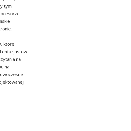
zy tym
rocesorze
iskie
ronie.
y —
, ktore
od entuzjastow
czytania na
ku na
 nowoczesne
ojektowanej