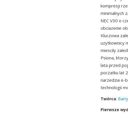
kompresji rz
minimalnych 
NEC V30 o cze
obciazenie ob
Kluczowa zal
uzytkownicy m
miescily zale
Psiona, ktorz
lata przed po
poczatku lat 
narzedzia e-
technologii m
Twórca
:
Barry
Pierwsze wy