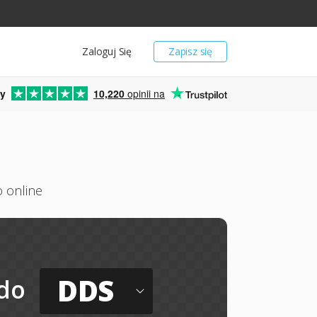
Zaloguj Się
Zapisz się
y
10,220
opinii na
 online
DDS
do