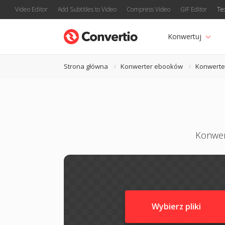
Video Editor
Add Subtitles to Video
Compress Video
GIF Editor
Te
Konwertuj
Strona główna
Konwerter ebooków
Konwerte
Konwer
Wybierz pliki