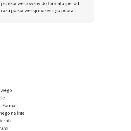
przekonwertowany do formatu jpe; od
razu po konwersji możesz go pobrać.
rowego
ale
t. Format
ego na linie
icznik-
rami