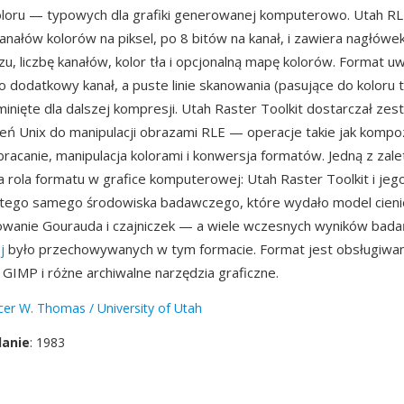
oloru — typowych dla grafiki generowanej komputerowo. Utah RL
anałów kolorów na piksel, po 8 bitów na kanał, i zawiera nagłówek
u, liczbę kanałów, kolor tła i opcjonalną mapę kolorów. Format u
ako dodatkowy kanał, a puste linie skanowania (pasujące do koloru 
minięte dla dalszej kompresji. Utah Raster Toolkit dostarczał zes
eń Unix do manipulacji obrazami RLE — operacje takie jak komp
bracanie, manipulacja kolorami i konwersja formatów. Jedną z zale
 rola formatu w grafice komputerowej: Utah Raster Toolkit i jeg
z tego samego środowiska badawczego, które wydało model cien
iowanie Gourauda i czajniczek — a wiele wczesnych wyników bad
j
było przechowywanych w tym formacie. Format jest obsługiwa
GIMP i różne archiwalne narzędzia graficzne.
er W. Thomas / University of Utah
danie
: 1983