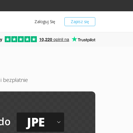
Zaloguj Się
Zapisz się
y
10,220
opinii na
i bezpłatnie
JPE
do