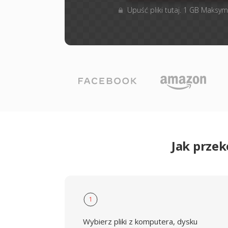
Upuść pliki tutaj. 1 GB Maksym
Jak prze
1
Wybierz pliki z komputera, dysku