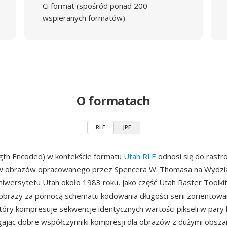
Ci format (spośród ponad 200
wspieranych formatów).
O formatach
RLE
JPE
gth Encoded) w kontekście formatu
Utah RLE
odnosi się do rast
ów obrazów opracowanego przez Spencera W. Thomasa na Wydzi
niwersytetu Utah około 1983 roku, jako część Utah Raster Toolki
brazy za pomocą schematu kodowania długości serii zorientowan
tóry kompresuje sekwencje identycznych wartości pikseli w pary l
gając dobre współczynniki kompresji dla obrazów z dużymi obsza