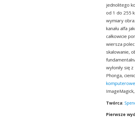
jednolitego k
od 1 do 255 k
wymiary obraz
kanału alfa j
całkowicie po
wiersza polec
skalowanie, o
fundamentalna
wyłoniły się 
Phonga, cien
komputerowe
ImageMagick, 
Twórca
:
Spenc
Pierwsze wy