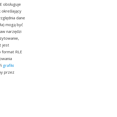
E obsługuje
 określający
względnia dane
tła) mogą być
taw narzędzi
ozytowanie,
t jest
o format RLE
iowania
ań
grafiki
ny przez