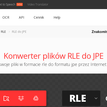
xt to Speech
Video Translator
OCR
API
Cennik
Help
Znakomit
 RLE
RLE do JPE
Konwerter plików RLE do JPE
woje pliki w formacie rle do formatu jpe przez Internet 
RLE