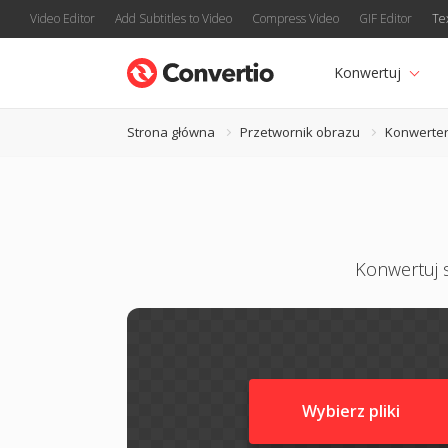
Video Editor
Add Subtitles to Video
Compress Video
GIF Editor
Te
Konwertuj
Strona główna
Przetwornik obrazu
Konwerter
Konwertuj s
Wybierz pliki