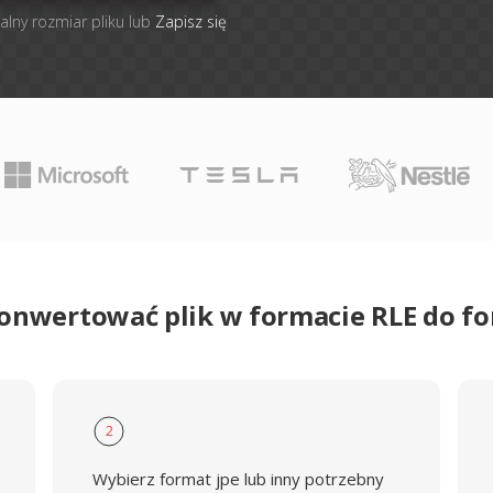
alny rozmiar pliku lub
Zapisz się
konwertować plik w formacie RLE do fo
2
Wybierz format jpe lub inny potrzebny