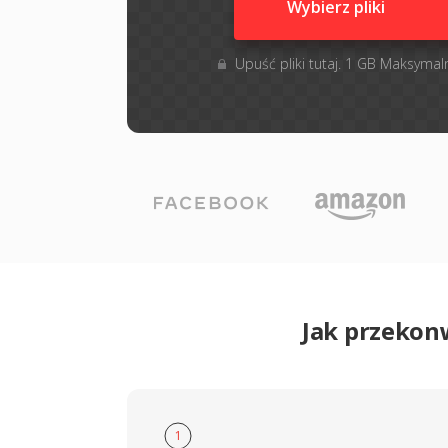
Wybierz pliki
Upuść pliki tutaj. 1 GB Maksymal
Jak przekon
1