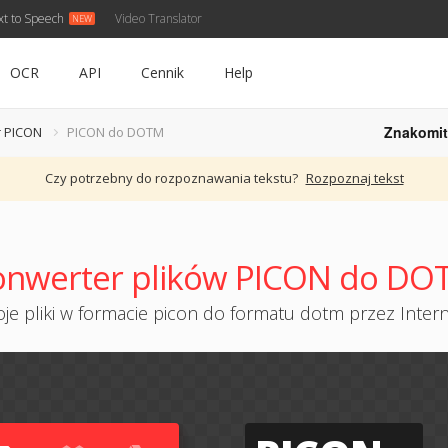
xt to Speech
Video Translator
OCR
API
Cennik
Help
Znakomit
 PICON
PICON do DOTM
Czy potrzebny do rozpoznawania tekstu?
Rozpoznaj tekst
onwerter plików PICON do DO
je pliki w formacie picon do formatu dotm przez Interne