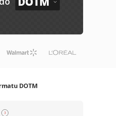
DOTM
do
formatu DOTM
3