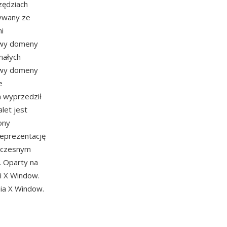
zędziach
wywany ze
i
zwy domeny
małych
zwy domeny
e
n wyprzedził
let jest
ony
reprezentację
woczesnym
. Oparty na
i X Window.
nia X Window.