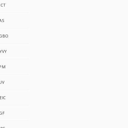
ICT
AS
RGBO
YVY
XPM
UV
EIC
GF