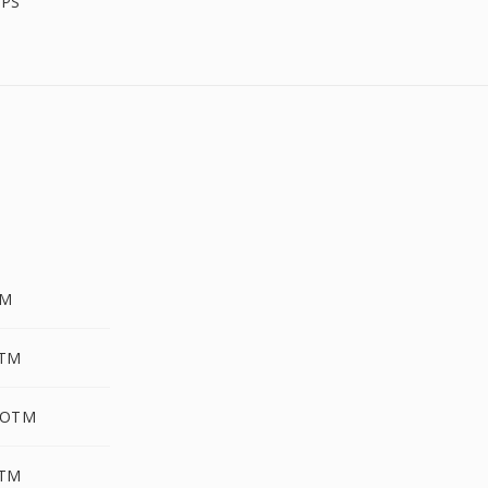
IPS
TM
OTM
DOTM
OTM