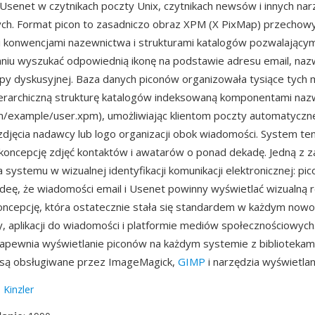
Usenet w czytnikach poczty Unix, czytnikach newsów i innych nar
ych. Format picon to zasadniczo obraz XPM (X PixMap) przecho
 konwencjami nazewnictwa i strukturami katalogów pozwalającym
iu wyszukać odpowiednią ikonę na podstawie adresu email, na
py dyskusyjnej. Baza danych piconów organizowała tysiące tych 
erarchiczną strukturę katalogów indeksowaną komponentami na
m/example/user.xpm), umożliwiając klientom poczty automatyczn
zdjęcia nadawcy lub logo organizacji obok wiadomości. System te
oncepcję zdjęć kontaktów i awatarów o ponad dekadę. Jedną z za
a systemu w wizualnej identyfikacji komunikacji elektronicznej: pic
deę, że wiadomości email i Usenet powinny wyświetlać wizualną 
ncepcję, która ostatecznie stała się standardem w każdym no
ty, aplikacji do wiadomości i platformie mediów społecznościowych
apewnia wyświetlanie piconów na każdym systemie z bibliotekam
 są obsługiwane przez ImageMagick,
GIMP
i narzędzia wyświetla
 Kinzler