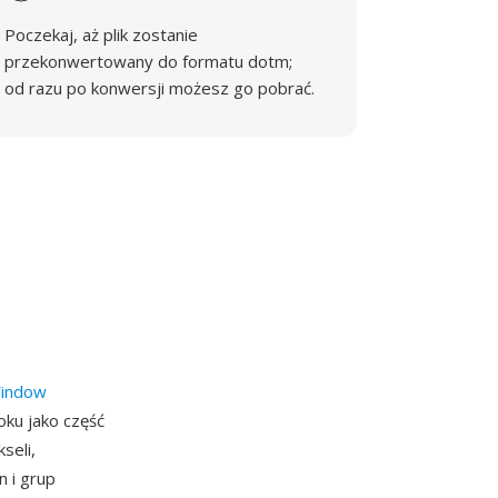
Poczekaj, aż plik zostanie
przekonwertowany do formatu dotm;
od razu po konwersji możesz go pobrać.
indow
oku jako część
seli,
n i grup