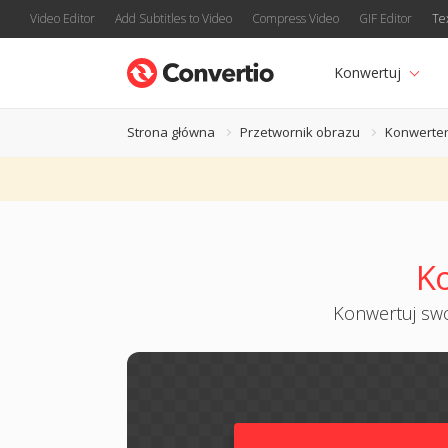
Video Editor
Add Subtitles to Video
Compress Video
GIF Editor
Te
Konwertuj
Strona główna
Przetwornik obrazu
Konwerter
K
Konwertuj swo