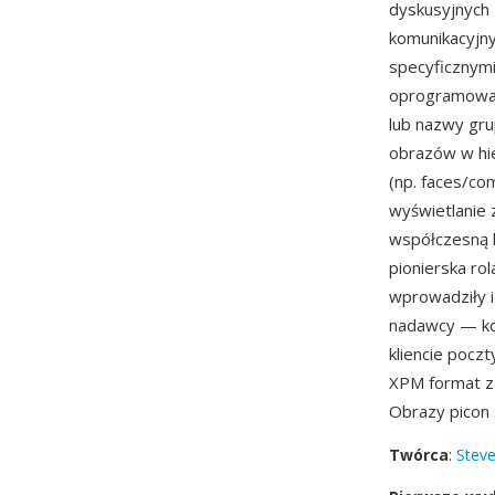
dyskusyjnych 
komunikacyjn
specyficznymi
oprogramowan
lub nazwy gru
obrazów w hi
(np. faces/co
wyświetlanie 
współczesną k
pionierska rol
wprowadziły i
nadawcy — ko
kliencie pocz
XPM format z
Obrazy picon
Twórca
:
Steve