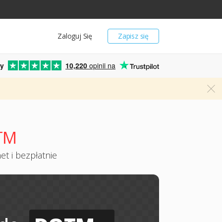
Zaloguj Się
Zapisz się
y
10,220
opinii na
TM
t i bezpłatnie