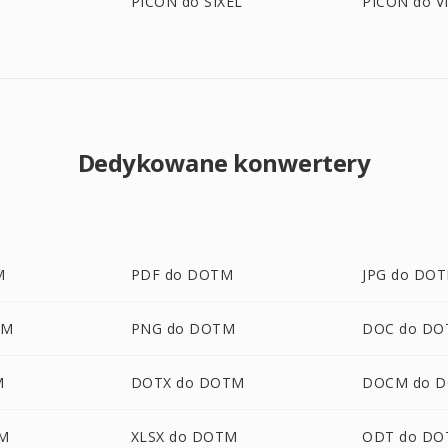
PICON do SIXEL
PICON do V
Dedykowane konwertery
M
PDF do DOTM
JPG do DO
TM
PNG do DOTM
DOC do D
M
DOTX do DOTM
DOCM do 
M
XLSX do DOTM
ODT do D