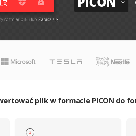
PICON
ny rozmiar pliku lub
Zapisz się
wertować plik w formacie PICON do 
2