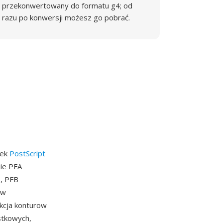
przekonwertowany do formatu g4; od
razu po konwersji możesz go pobrać.
nek
PostScript
ie PFA
o, PFB
ow
kcja konturow
stkowych,