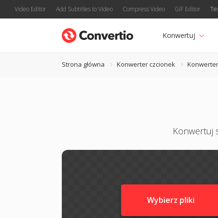
Video Editor
Add Subtitles to Video
Compress Video
GIF Editor
Te
Konwertuj
Strona główna
Konwerter czcionek
Konwerter
Konwertuj s
Wybierz pliki