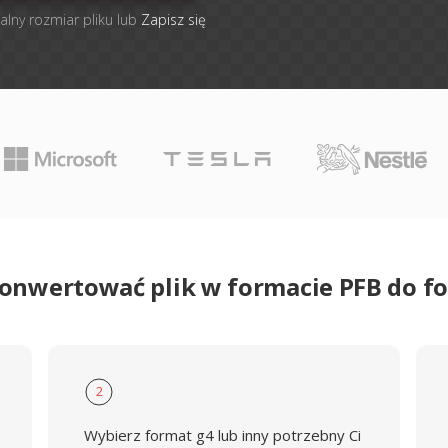
alny rozmiar pliku lub
Zapisz się
konwertować plik w formacie PFB do f
2
Wybierz format g4 lub inny potrzebny Ci