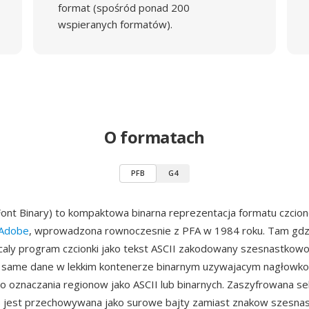
format (spośród ponad 200
wspieranych formatów).
O formatach
PFB
G4
Font Binary) to kompaktowa binarna reprezentacja formatu czcio
 Adobe
, wprowadzona rownoczesnie z PFA w 1984 roku. Tam gdz
aly program czcionki jako tekst ASCII zakodowany szesnastkow
 same dane w lekkim kontenerze binarnym uzywajacym nagłowk
oznaczania regionow jako ASCII lub binarnych. Zaszyfrowana se
c) jest przechowywana jako surowe bajty zamiast znakow szesna