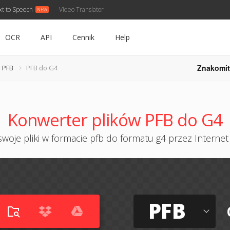
xt to Speech
Video Translator
OCR
API
Cennik
Help
Znakomit
 PFB
PFB do G4
Konwerter plików PFB do G4
woje pliki w formacie pfb do formatu g4 przez Internet 
PFB