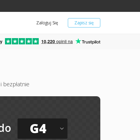
Zaloguj Się
Zapisz się
y
10,220
opinii na
i bezpłatnie
G4
do