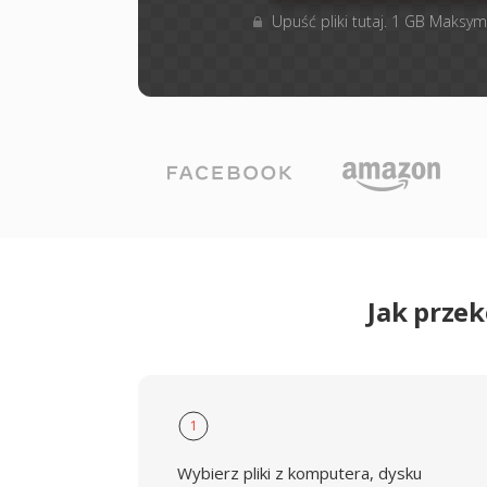
Upuść pliki tutaj. 1 GB Maksym
Jak prze
1
Wybierz pliki z komputera, dysku