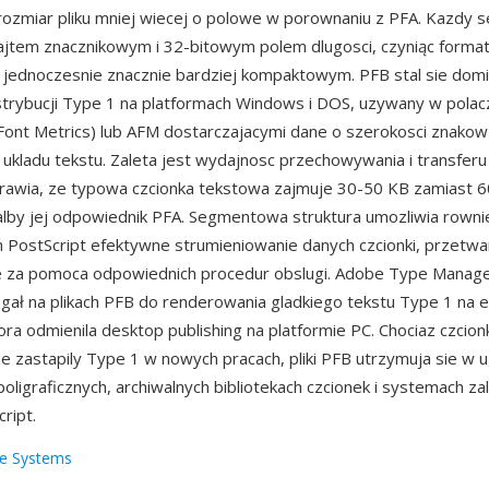
rozmiar pliku mniej wiecej o polowe w porownaniu z PFA. Kazdy
ajtem znacznikowym i 32-bitowym polem dlugosci, czyniąc forma
 jednoczesnie znacznie bardziej kompaktowym. PFB stal sie dom
rybucji Type 1 na platformach Windows i DOS, uzywany w polacz
Font Metrics) lub AFM dostarczajacymi dane o szerokosci znakow 
ukladu tekstu. Zaleta jest wydajnosc przechowywania i transfer
rawia, ze typowa czcionka tekstowa zajmuje 30-50 KB zamiast 
lby jej odpowiednik PFA. Segmentowa struktura umozliwia rowni
 PostScript efektywne strumieniowanie danych czcionki, przetwa
rne za pomoca odpowiednich procedur obslugi. Adobe Type Manag
gał na plikach PFB do renderowania gladkiego tekstu Type 1 na 
ora odmienila desktop publishing na platformie PC. Chociaz czci
e zastapily Type 1 w nowych pracach, pliki PFB utrzymuja sie w
oligraficznych, archiwalnych bibliotekach czcionek i systemach z
ript.
e Systems