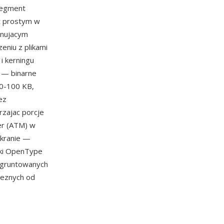
 segment
t prostym w
inujacym
eniu z plikami
i kerningu
u — binarne
60-100 KB,
ez
rzajac porcje
er (ATM) w
ekranie —
onki OpenType
 ugruntowanych
aleznych od