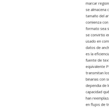
marcar region
se almacena c
tamaño del a
comienza con 
formato sea s
se convirtio 
usado en comb
datos de anch
es la eficienc
fuente de tex
equivalente P
transmitan lo
binarias con
dependia de l
capacidad qué
han reemplaza
en flujos de 