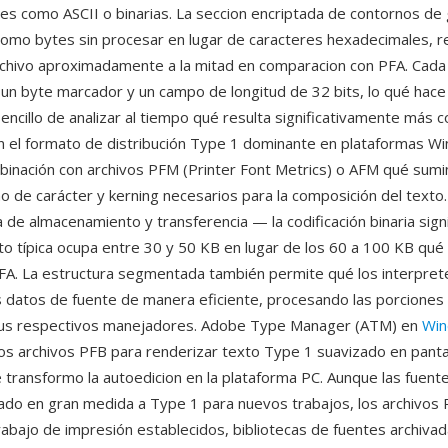
es como ASCII o binarias. La seccion encriptada de contornos de 
omo bytes sin procesar en lugar de caracteres hexadecimales, r
rchivo aproximadamente a la mitad en comparacion con PFA. Cad
un byte marcador y un campo de longitud de 32 bits, lo qué hace
encillo de analizar al tiempo qué resulta significativamente más
en el formato de distribución Type 1 dominante en plataformas 
inación con archivos PFM (Printer Font Metrics) o AFM qué sumin
o de carácter y kerning necesarios para la composición del texto
ia de almacenamiento y transferencia — la codificación binaria sign
to típica ocupa entre 30 y 50 KB en lugar de los 60 a 100 KB qué 
FA. La estructura segmentada también permite qué los interpret
s datos de fuente de manera eficiente, procesando las porciones 
 sus respectivos manejadores. Adobe Type Manager (ATM) en
Wi
os archivos PFB para renderizar texto Type 1 suavizado en pantal
 transformo la autoedicion en la plataforma PC. Aunque las fue
do en gran medida a Type 1 para nuevos trabajos, los archivos 
trabajo de impresión establecidos, bibliotecas de fuentes archiva