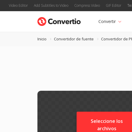
Video Editor
Add Subtitles to Video
Compress Video
GIF Editor
Te
Convertir
Inicio
Convertidor de fuente
Convertidor de P
Seleccione los
archivos