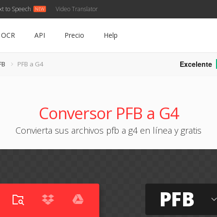
xt to Speech
Video Translator
OCR
API
Precio
Help
Excelente
FB
PFB a G4
Conversor PFB a G4
Convierta sus archivos pfb a g4 en línea y gratis
PFB