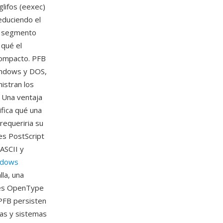
glifos (eexec)
educiendo el
a segmento
 qué el
 compacto. PFB
Windows y DOS,
istran los
. Una ventaja
ifica qué una
requeriria su
es PostScript
ASCII y
ndows
la, una
ntes OpenType
PFB persisten
das y sistemas