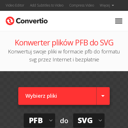
Video Editor
Add Subtitles to Video
Compress Video
Więcej
Konwerter plików PFB do SVG
Konwertuj swoje pliki w formacie pfb do formatu
svg przez Internet i bezpłatnie
Wybierz pliki
PFB
SVG
do