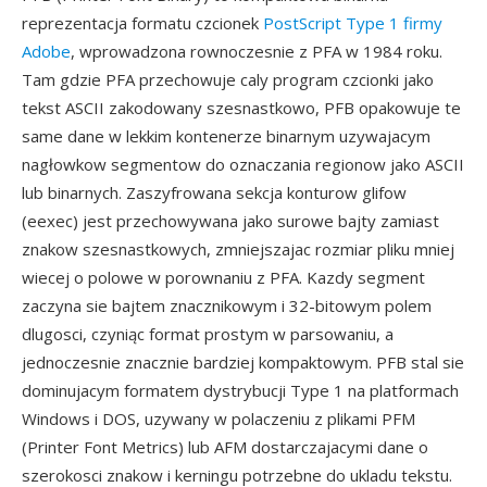
reprezentacja formatu czcionek
PostScript Type 1 firmy
Adobe
, wprowadzona rownoczesnie z PFA w 1984 roku.
Tam gdzie PFA przechowuje caly program czcionki jako
tekst ASCII zakodowany szesnastkowo, PFB opakowuje te
same dane w lekkim kontenerze binarnym uzywajacym
nagłowkow segmentow do oznaczania regionow jako ASCII
lub binarnych. Zaszyfrowana sekcja konturow glifow
(eexec) jest przechowywana jako surowe bajty zamiast
znakow szesnastkowych, zmniejszajac rozmiar pliku mniej
wiecej o polowe w porownaniu z PFA. Kazdy segment
zaczyna sie bajtem znacznikowym i 32-bitowym polem
dlugosci, czyniąc format prostym w parsowaniu, a
jednoczesnie znacznie bardziej kompaktowym. PFB stal sie
dominujacym formatem dystrybucji Type 1 na platformach
Windows i DOS, uzywany w polaczeniu z plikami PFM
(Printer Font Metrics) lub AFM dostarczajacymi dane o
szerokosci znakow i kerningu potrzebne do ukladu tekstu.