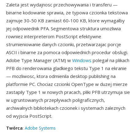
Zaleta jest wydajnosc przechowywania i transferu —
binarne kodowanie sprawia, ze typowa czcionka tekstowa
zajmuje 30-50 KB zamiast 60-100 KB, ktore wymagalby
jej odpowiednik PFA. Segmentowa struktura umozliwia
rowniez interpreterom PostScript efektywne
strumieniowanie danych czcionki, przetwarzajac porcje
ASCII i binarne za pomoca odpowiednich procedur obslugi.
Adobe Type Manager (ATM) w
Windows
polegał na plikach
PFB do renderowania gladkiego tekstu Type 1 na ekranie
— mozliwosc, ktora odmienila desktop publishing na
platformie PC. Chociaz czcionki OpenType w duzej mierze
zastapily Type 1 w nowych pracach, pliki PFB utrzymuja sie
w ugruntowanych przepływach poligraficznych,
archiwalnych bibliotekach czcionek i systemach zaleznych
od wyjscia PostScript.
Twórca
:
Adobe Systems