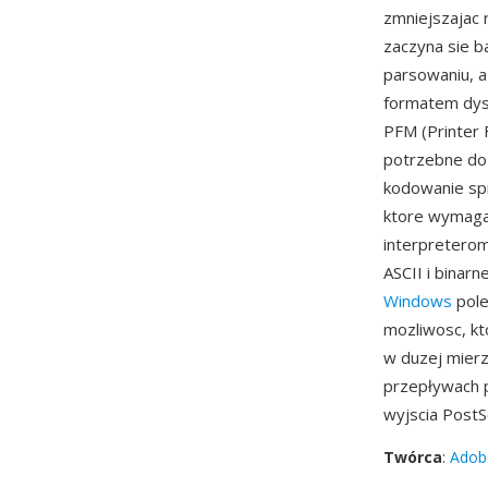
zmniejszajac 
zaczyna sie b
parsowaniu, a
formatem dyst
PFM (Printer 
potrzebne do 
kodowanie sp
ktore wymaga
interpreterom
ASCII i bina
Windows
pole
mozliwosc, kt
w duzej mierz
przepływach p
wyjscia PostSc
Twórca
:
Adob