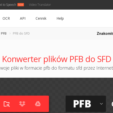
xt to Speech
Video Translator
OCR
API
Cennik
Help
Znakomit
 PFB
PFB do SFD
Konwerter plików PFB do SFD
woje pliki w formacie pfb do formatu sfd przez Internet 
PFB