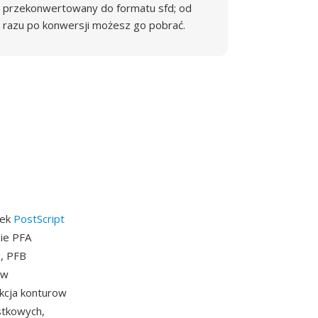
przekonwertowany do formatu sfd; od
razu po konwersji możesz go pobrać.
nek
PostScript
ie PFA
o, PFB
ow
kcja konturow
stkowych,