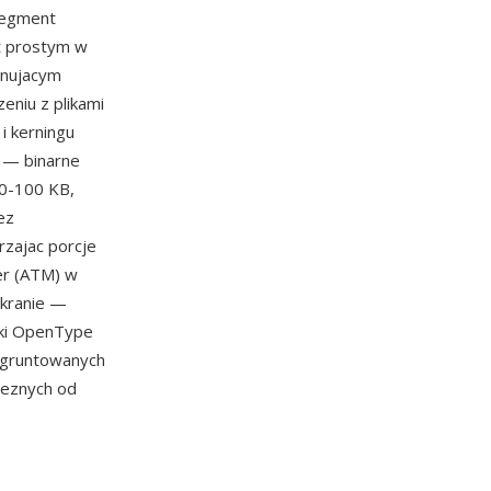
 segment
t prostym w
inujacym
eniu z plikami
i kerningu
u — binarne
60-100 KB,
ez
rzajac porcje
er (ATM) w
ekranie —
onki OpenType
 ugruntowanych
aleznych od