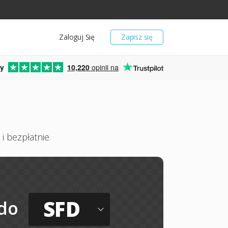
Zaloguj Się
Zapisz się
y
10,220
opinii na
i bezpłatnie
SFD
do