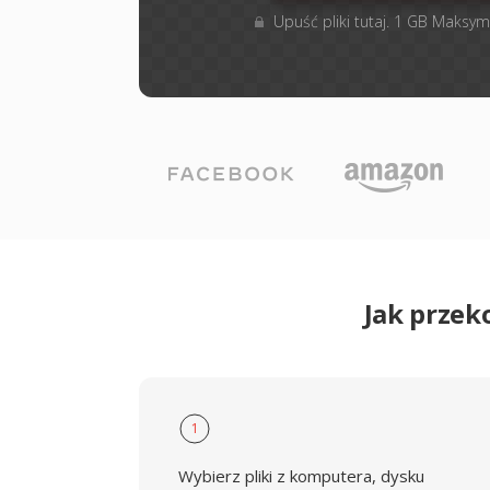
Upuść pliki tutaj. 1 GB Maksym
Jak przek
1
Wybierz pliki z komputera, dysku