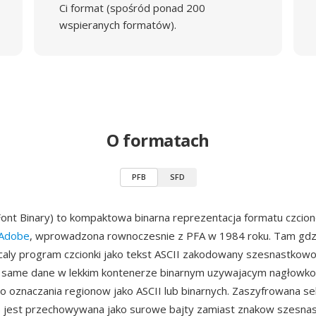
Ci format (spośród ponad 200
wspieranych formatów).
O formatach
PFB
SFD
Font Binary) to kompaktowa binarna reprezentacja formatu czcio
 Adobe
, wprowadzona rownoczesnie z PFA w 1984 roku. Tam gdz
aly program czcionki jako tekst ASCII zakodowany szesnastkow
 same dane w lekkim kontenerze binarnym uzywajacym nagłowk
oznaczania regionow jako ASCII lub binarnych. Zaszyfrowana se
c) jest przechowywana jako surowe bajty zamiast znakow szesna