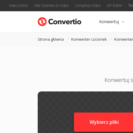
Video Editor
Add Subtitles to Video
Compress Video
GIF Editor
Te
Konwertuj
Strona główna
Konwerter czcionek
Konwerter
Konwertuj s
Wybierz pliki