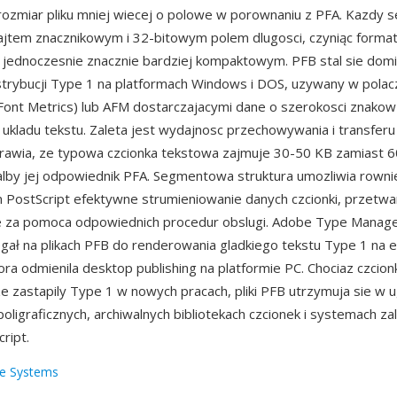
rozmiar pliku mniej wiecej o polowe w porownaniu z PFA. Kazdy
ajtem znacznikowym i 32-bitowym polem dlugosci, czyniąc forma
 jednoczesnie znacznie bardziej kompaktowym. PFB stal sie dom
rybucji Type 1 na platformach Windows i DOS, uzywany w polacz
Font Metrics) lub AFM dostarczajacymi dane o szerokosci znakow 
ukladu tekstu. Zaleta jest wydajnosc przechowywania i transfer
rawia, ze typowa czcionka tekstowa zajmuje 30-50 KB zamiast 
lby jej odpowiednik PFA. Segmentowa struktura umozliwia rowni
 PostScript efektywne strumieniowanie danych czcionki, przetwa
rne za pomoca odpowiednich procedur obslugi. Adobe Type Manag
gał na plikach PFB do renderowania gladkiego tekstu Type 1 na 
ora odmienila desktop publishing na platformie PC. Chociaz czci
e zastapily Type 1 w nowych pracach, pliki PFB utrzymuja sie w
oligraficznych, archiwalnych bibliotekach czcionek i systemach z
ript.
e Systems