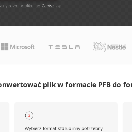
alny rozmiar pliku lub
Zapisz się
onwertować plik w formacie PFB do f
2
Wybierz format sfd lub inny potrzebny