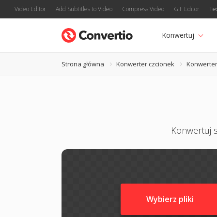
Video Editor
Add Subtitles to Video
Compress Video
GIF Editor
Te
Konwertuj
Strona główna
Konwerter czcionek
Konwerter
Konwertuj s
Wybierz pliki