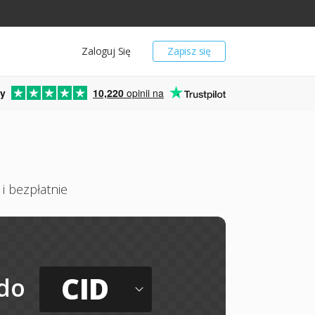
Zaloguj Się
Zapisz się
y
10,220
opinii na
i bezpłatnie
CID
do