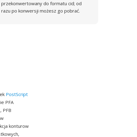
przekonwertowany do formatu cid; od
razu po konwersji możesz go pobrać.
nek
PostScript
ie PFA
o, PFB
ow
kcja konturow
stkowych,