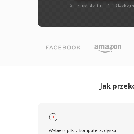
Upuść pliki tutaj. 1 GB Maksym
Jak przek
1
Wybierz pliki z komputera, dysku