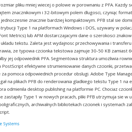
rozmiar pliku mniej wiecej o polowe w porownaniu z PFA. Kazdy
ajtem znacznikowym i 32-bitowym polem dlugosci, czyniąc forma
 jednoczesnie znacznie bardziej kompaktowym. PFB stal sie dom
rybucji Type 1 na platformach Windows i DOS, uzywany w polacz
Font Metrics) lub AFM dostarczajacymi dane o szerokosci znakow 
ukladu tekstu. Zaleta jest wydajnosc przechowywania i transfer
rawia, ze typowa czcionka tekstowa zajmuje 30-50 KB zamiast 
lby jej odpowiednik PFA. Segmentowa struktura umozliwia rowni
 PostScript efektywne strumieniowanie danych czcionki, przetwa
rne za pomoca odpowiednich procedur obslugi. Adobe Type Manag
gał na plikach PFB do renderowania gladkiego tekstu Type 1 na 
ora odmienila desktop publishing na platformie PC. Chociaz czci
e zastapily Type 1 w nowych pracach, pliki PFB utrzymuja sie w
oligraficznych, archiwalnych bibliotekach czcionek i systemach z
ript.
e Systems