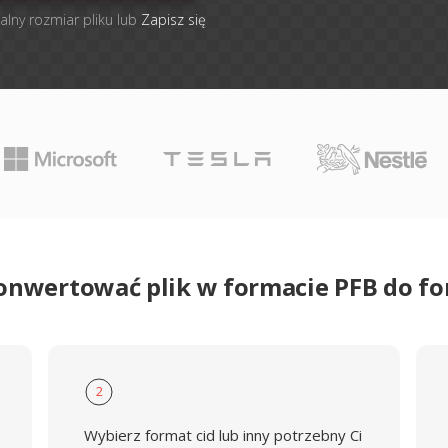
alny rozmiar pliku lub
Zapisz się
onwertować plik w formacie PFB do f
2
Wybierz format cid lub inny potrzebny Ci