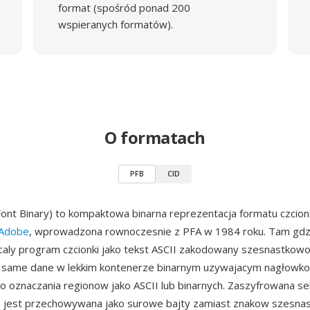
format (spośród ponad 200
wspieranych formatów).
O formatach
PFB
CID
Font Binary) to kompaktowa binarna reprezentacja formatu czcio
 Adobe
, wprowadzona rownoczesnie z PFA w 1984 roku. Tam gdz
aly program czcionki jako tekst ASCII zakodowany szesnastkow
 same dane w lekkim kontenerze binarnym uzywajacym nagłowk
oznaczania regionow jako ASCII lub binarnych. Zaszyfrowana se
c) jest przechowywana jako surowe bajty zamiast znakow szesna