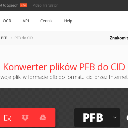
xt to Speech
Video Translator
OCR
API
Cennik
Help
Znakomit
 PFB
PFB do CID
Konwerter plików PFB do CID
woje pliki w formacie pfb do formatu cid przez Internet 
PFB