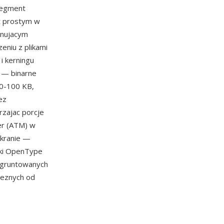
 segment
t prostym w
inujacym
eniu z plikami
i kerningu
u — binarne
60-100 KB,
ez
rzajac porcje
er (ATM) w
ekranie —
onki OpenType
 ugruntowanych
aleznych od