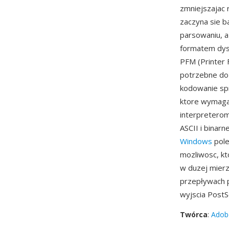
zmniejszajac 
zaczyna sie b
parsowaniu, a
formatem dyst
PFM (Printer 
potrzebne do 
kodowanie sp
ktore wymaga
interpreterom
ASCII i bina
Windows
pole
mozliwosc, kt
w duzej mierz
przepływach p
wyjscia PostSc
Twórca
:
Adob