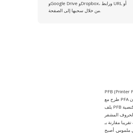
وGoogle Drive وDropbox، ورابط URL أو
من خلال سحبها إلى الصفحة.
طرح مع PFA عام 1984. حيث يخزن PFA برنامج الخط بالكامل كنص ASCII مرمز بالسداسي عشري،
يلف PFB نفس البيانات في حاوية ثنائية خفيفة تستخدم رؤوس شرائح لتمييز المناطق كنصية ASCII أو
 بدلا من أحرف سداسية عشرية، مما
ببايت علامة وحقل طول 32 بت، مما
سيق التوزيع المهيمن