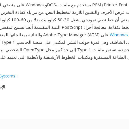
الترميز الثنائي يعني أن خط ن
على ملفات
Windows
ASCII والثنائية بمعالجاتها المعنية. اعتمد Adobe Type Manager (ATM) على
الشخصي. بينما حلت خطوط OpenType إلى حد 
Systems
الإص