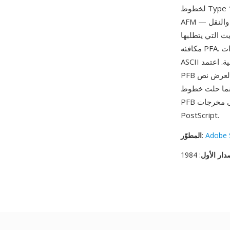
لخطوط Type 1 على منصتي Windows وDOS، يستخدم مع ملفات PFM (Printer Font Metrics) أو
AFM التي توفر بيانات عرض الأحرف والتقنين اللازمة لتخطيط النص. من مزاياه كفاءة التخزين والنقل —
صي نموذجي يشغل 30-50 كيلوبايت بدلا من 60-100 كيلوبايت التي يتطلبها
مكافئه PFA. البنية المقسمة أيضا تسمح لمفسرات PostScript ببث بيانات الخط بكفاءة، معالجة أجزاء
PFB لعرض نص Type 1 بسلاسة على الشاشة، وهي قدرة حولت النشر المكتبي على منصة الحاسب
كبير محل Type 1 في الأعمال الجديدة، تستمر ملفات
PFB في سير عمل الطباعة المستقرة ومكتبات الخطوط الأرشيفية والأنظمة التي تعتمد على مخرجات
PostScript.
Adobe 
:
المطوّر
دار الأول
: 1984