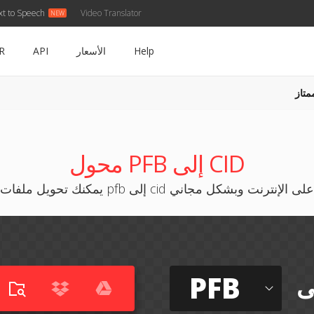
xt to Speech
Video Translator
Help
الأسعار
API
R
متاز
محول PFB إلى CID
يمكنك تحويل ملفات pfb إلى cid على الإنترنت وبشكل مجاني
PFB
ى