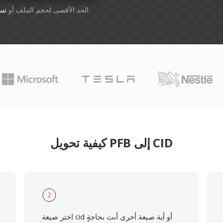
أسقِط الملفات هنا. 1 GB الحد الأقصى لحجم الملف أو
تس
كيفية تحويل PFB إلى CID
2
اختر صيغة cid أو أية صيغة أخرى أنت بحاجةٍ