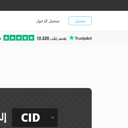
تسجيل
تسجيل الدخول
تقييم على
10,220
م
CID
إل