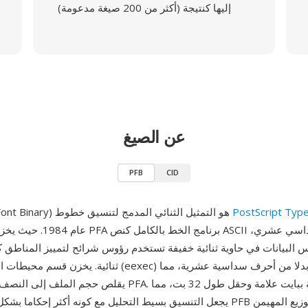
إليها كنتيجة (أكثر من 200 صيغة مدعومة)
عن الصيغ
PFB
CID
PFB (Printer Font Binary) هو التمثيل الثنائي المدمج لتنسيق خطوط
ثنائية. يخزن قسم محيطات الحروف المشفر (eexec) كبايتات خام
يقلص حجم الملف إلى النصف تقريبا مقارنة بـ PFA. تبدأ كل شريحة 
يجعل التنسيق بسيط التحليل مع كونه أكثر إحكاما بشكل ملموس. أصبح PFB تن