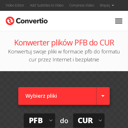
Video Editor
Add Subtitles to Video
Compress Video
Więcej
Konwerter plików PFB do CUR
Konwertuj swoje pliki w formacie pfb do formatu
cur przez Internet i bezpłatnie
Wybierz pliki
PFB
CUR
do