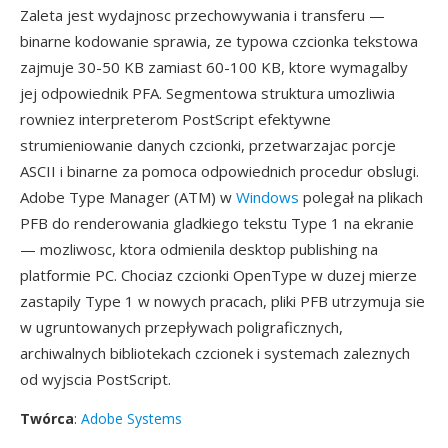
Zaleta jest wydajnosc przechowywania i transferu —
binarne kodowanie sprawia, ze typowa czcionka tekstowa
zajmuje 30-50 KB zamiast 60-100 KB, ktore wymagalby
jej odpowiednik PFA. Segmentowa struktura umozliwia
rowniez interpreterom PostScript efektywne
strumieniowanie danych czcionki, przetwarzajac porcje
ASCII i binarne za pomoca odpowiednich procedur obslugi.
Adobe Type Manager (ATM) w
Windows
polegał na plikach
PFB do renderowania gladkiego tekstu Type 1 na ekranie
— mozliwosc, ktora odmienila desktop publishing na
platformie PC. Chociaz czcionki OpenType w duzej mierze
zastapily Type 1 w nowych pracach, pliki PFB utrzymuja sie
w ugruntowanych przepływach poligraficznych,
archiwalnych bibliotekach czcionek i systemach zaleznych
od wyjscia PostScript.
Twórca
:
Adobe Systems