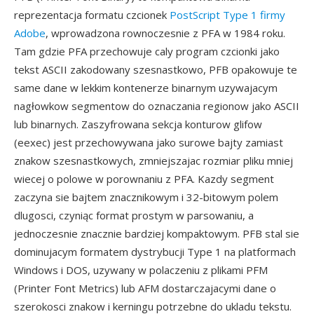
reprezentacja formatu czcionek
PostScript Type 1 firmy
Adobe
, wprowadzona rownoczesnie z PFA w 1984 roku.
Tam gdzie PFA przechowuje caly program czcionki jako
tekst ASCII zakodowany szesnastkowo, PFB opakowuje te
same dane w lekkim kontenerze binarnym uzywajacym
nagłowkow segmentow do oznaczania regionow jako ASCII
lub binarnych. Zaszyfrowana sekcja konturow glifow
(eexec) jest przechowywana jako surowe bajty zamiast
znakow szesnastkowych, zmniejszajac rozmiar pliku mniej
wiecej o polowe w porownaniu z PFA. Kazdy segment
zaczyna sie bajtem znacznikowym i 32-bitowym polem
dlugosci, czyniąc format prostym w parsowaniu, a
jednoczesnie znacznie bardziej kompaktowym. PFB stal sie
dominujacym formatem dystrybucji Type 1 na platformach
Windows i DOS, uzywany w polaczeniu z plikami PFM
(Printer Font Metrics) lub AFM dostarczajacymi dane o
szerokosci znakow i kerningu potrzebne do ukladu tekstu.