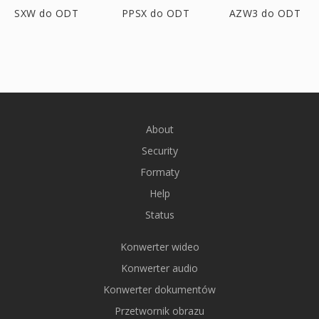
SXW do ODT
PPSX do ODT
AZW3 do ODT
About
Security
Formaty
Help
Status
Konwerter wideo
Konwerter audio
Konwerter dokumentów
Przetwornik obrazu