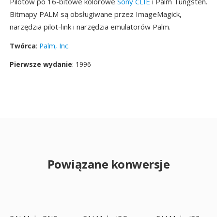
Pilotów po 16-bitowe kolorowe
Sony CLIE
i Palm Tungsten.
Bitmapy PALM są obsługiwane przez ImageMagick,
narzędzia pilot-link i narzędzia emulatorów Palm.
Twórca
:
Palm, Inc.
Pierwsze wydanie
: 1996
Powiązane konwersje