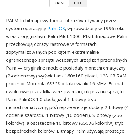
PALM
ODT
PALM to bitmapowy format obrazów używany przez
system operacyjny
Palm OS
, wprowadzony w 1996 roku
wraz z oryginalnym Palm Pilot 1000. Pliki bitmapowe Palm
przechowują obrazy rastrowe w formatach
zoptymalizowanych pod kątem ekstremalnie
ograniczonego sprzętu wczesnych urządzeń przenośnych
Palm — oryginalne modele posiadały monochromatyczny
(2-odcieniowy) wyświetlacz 160x160 pikseli, 128 KB RAM i
procesor Motorola 68328 o taktowaniu 16 MHz. Format
ewoluował przez kilka wersji w miarę ulepszania sprzętu
Palm: PalmOS 1.0 obsługiwał 1-bitowy tryb
monochromatyczny, późniejsze wersje dodały 2-bitowy (4
odcienie szarości), 4-bitowy (16 odcieni), 8-bitowy (256
kolorów), a ostatecznie 16-bitowy (65536 kolorów) tryb
bezpośrednich kolorów. Bitmapy Palm używają prostego