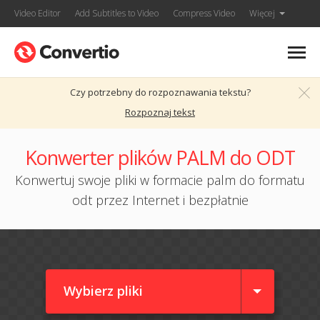
Video Editor
Add Subtitles to Video
Compress Video
Więcej
Czy potrzebny do rozpoznawania tekstu?
Rozpoznaj tekst
Konwerter plików PALM do ODT
Konwertuj swoje pliki w formacie palm do formatu
odt przez Internet i bezpłatnie
Wybierz pliki