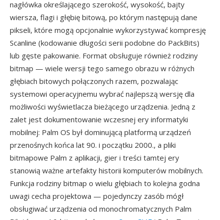
nagłówka określającego szerokość, wysokość, bajty
wiersza, flagi i głębię bitową, po którym następują dane
pikseli, które mogą opcjonalnie wykorzystywać kompresję
Scanline (kodowanie długości serii podobne do PackBits)
lub gęste pakowanie. Format obsługuje również rodziny
bitmap — wiele wersji tego samego obrazu w różnych
głębiach bitowych połączonych razem, pozwalając
systemowi operacyjnemu wybrać najlepszą wersję dla
możliwości wyświetlacza bieżącego urządzenia. Jedną z
zalet jest dokumentowanie wczesnej ery informatyki
mobilnej: Palm OS był dominującą platformą urządzeń
przenośnych końca lat 90. i początku 2000., a pliki
bitmapowe Palm z aplikacji, gier i treści tamtej ery
stanowią ważne artefakty historii komputerów mobilnych.
Funkcja rodziny bitmap o wielu głębiach to kolejna godna
uwagi cecha projektowa — pojedynczy zasób mógł
obsługiwać urządzenia od monochromatycznych Palm