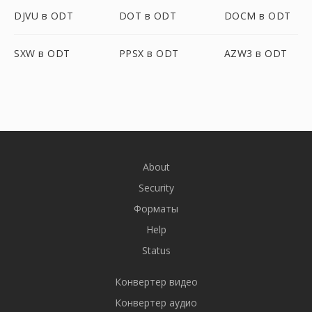
DJVU в ODT
DOT в ODT
DOCM в ODT
SXW в ODT
PPSX в ODT
AZW3 в ODT
About
Security
Форматы
Help
Status
Конвертер видео
Конвертер аудио