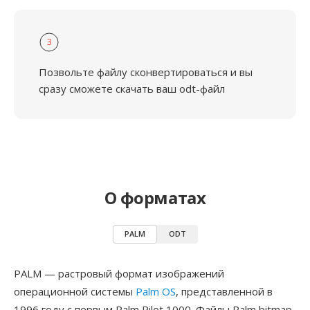
3
Позвольте файлу сконвертироваться и вы
сразу сможете скачать ваш odt-файл
О форматах
PALM
ODT
PALM — растровый формат изображений
операционной системы
Palm OS
, представленной в
1996 году с первым Palm Pilot 1000. Файлы Palm bitmap