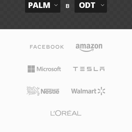
PALM
ODT
в