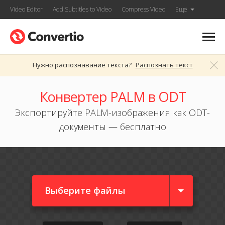
Video Editor
Add Subtitles to Video
Compress Video
Ещё
Нужно распознавание текста?
Распознать текст
Конвертер PALM в ODT
Экспортируйте PALM-изображения как ODT-
документы — бесплатно
Выберите файлы