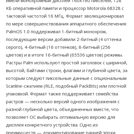
имели монохромный дисплей 160x160 пикселей, 128
КБ оперативной памяти и процессор Motorola 68328 с
тактовой частотой 16 МГц. Формат эволюционировал
по мере совершенствования аппаратного обеспечения:
PalmOS 1.0 поддерживал 1-битный монохром,
последующие версии добавили 2-битный (4 оттенка
серого), 4-битный (16 оттенков), 8-битный (256
цветов) и в итоге 16-битный (65536 цветов) режимы.
Растры Palm используют простой заголовок с шириной,
высотой, байтами строки, флагами и глубиной цвета, за
которым следуют пиксельные данные с опциональным
Scanline-сжатием (RLE, подобный PackBits) или плотной
упаковкой. Формат также поддерживает семейства
растров — несколько версий одного изображения с
разной глубиной цвета, объединенных вместе, что
позволяет ОС выбирать оптимальную версию для
дисплея конкретного устройства. Одно из
преимуществ — документирование ранней эпохи