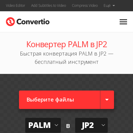
Video Editor
Add Subtitles to Video
Compress Video
Ещё
Конвертер PALM в JP2
Быстрая конвертация PALM в JP2 —
бесплатный инструмент
Выберите файлы
PALM
JP2
в