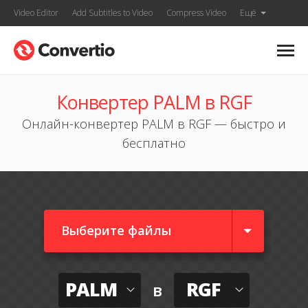
Video Editor
Add Subtitles to Video
Compress Video
Ещё
Конвертер PALM в RGF
Онлайн-конвертер PALM в RGF — быстро и
бесплатно
Выберите файлы
PALM
RGF
в