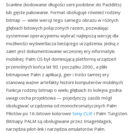
Scanline (kodowanie długości serii podobne do PackBits)
lub gęste pakowanie. Format obsługuje również rodziny
bitmap — wiele wersji tego samego obrazu w różnych
głębiach bitowych połączonych razem, pozwalając
systemowi operacyjnemu wybrać najlepszą wersję dla
możliwości wyświetlacza bieżącego urządzenia. Jedną z
zalet jest dokumentowanie wczesnej ery informatyki
mobilnej: Palm OS był dominującą platformą urządzeń
przenośnych końca lat 90. i początku 2000., a pliki
bitmapowe Palm z aplikacji, gier i treści tamtej ery
stanowią ważne artefakty historii komputerów mobilnych.
Funkcja rodziny bitmap o wielu głębiach to kolejna godna
uwagi cecha projektowa — pojedynczy zasób mógł
obsługiwać urządzenia od monochromatycznych Palm
Pilotów po 16-bitowe kolorowe
Sony CLIE
i Palm Tungsten.
Bitmapy PALM są obsługiwane przez ImageMagick,
narzędzia pilot-link i narzędzia emulatorów Palm.