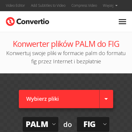
Video Editor
Add Subtitles to Video
Compress Video
Więcej
Konwerter plików PALM do FIG
Konwertuj swoje pliki w formacie palm do formatu
fig przez Internet i bezpłatnie
Wybierz pliki
PALM
FIG
do