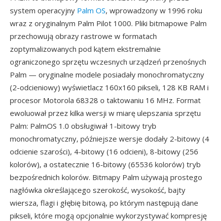
system operacyjny
Palm OS
, wprowadzony w 1996 roku
wraz z oryginalnym Palm Pilot 1000. Pliki bitmapowe Palm
przechowują obrazy rastrowe w formatach
zoptymalizowanych pod kątem ekstremalnie
ograniczonego sprzętu wczesnych urządzeń przenośnych
Palm — oryginalne modele posiadały monochromatyczny
(2-odcieniowy) wyświetlacz 160x160 pikseli, 128 KB RAM i
procesor Motorola 68328 o taktowaniu 16 MHz. Format
ewoluował przez kilka wersji w miarę ulepszania sprzętu
Palm: PalmOS 1.0 obsługiwał 1-bitowy tryb
monochromatyczny, późniejsze wersje dodały 2-bitowy (4
odcienie szarości), 4-bitowy (16 odcieni), 8-bitowy (256
kolorów), a ostatecznie 16-bitowy (65536 kolorów) tryb
bezpośrednich kolorów. Bitmapy Palm używają prostego
nagłówka określającego szerokość, wysokość, bajty
wiersza, flagi i głębię bitową, po którym następują dane
pikseli, które mogą opcjonalnie wykorzystywać kompresję