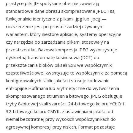
praktyce pliki JIF spotykane obecnie zawierają
standardowe dane obrazu skompresowane JPEG i są
funkcjonalnie identyczne z plikami .jpg lub .jpeg —
rozszerzenie jest po prostu rzadziej używanym
wariantem, który niektóre aplikacje, systemy operacyjne
czy narzędzia do zarządzania plikami stosowały na
przestrzeni lat. Bazowa kompresja JPEG wykorzystuje
dyskretną transformatę kosinusową (DCT) do
przekształcania bloków pikseli 8x8 we współczynniki
częstotliwościowe, kwantyzuje te współczynniki za pomocą
konfigurowalnych tablic jakości i stosuje kodowanie
entropijne Huffmana lub arytmetyczne do wytworzenia
skompresowanego strumienia bitowego. JPEG obsługuje
tryby 8-bitowej skali szarości, 24-bitowego koloru YCbCr i
32-bitowego koloru CMYK, z ustawieniami jakości od
niemal bezstratnej przy wysokich współczynnikach do
agresywnej kompresji przy niskich. Format pozostaje