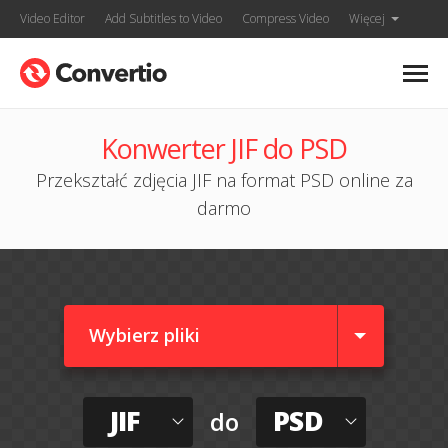
Video Editor
Add Subtitles to Video
Compress Video
Więcej
Konwerter JIF do PSD
Przekształć zdjęcia JIF na format PSD online za
darmo
Wybierz pliki
JIF
PSD
do