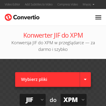
Video Editor
Add Subtitles to Video
Compress Video
Więcej
Konwerter JIF do XPM
Konwersja JIF do XPM w przeglądarce — za
darmo i szybko
Wybierz pliki
JIF
XPM
do