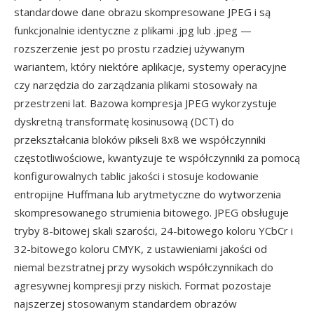
standardowe dane obrazu skompresowane JPEG i są
funkcjonalnie identyczne z plikami .jpg lub .jpeg —
rozszerzenie jest po prostu rzadziej używanym
wariantem, który niektóre aplikacje, systemy operacyjne
czy narzędzia do zarządzania plikami stosowały na
przestrzeni lat. Bazowa kompresja JPEG wykorzystuje
dyskretną transformatę kosinusową (DCT) do
przekształcania bloków pikseli 8x8 we współczynniki
częstotliwościowe, kwantyzuje te współczynniki za pomocą
konfigurowalnych tablic jakości i stosuje kodowanie
entropijne Huffmana lub arytmetyczne do wytworzenia
skompresowanego strumienia bitowego. JPEG obsługuje
tryby 8-bitowej skali szarości, 24-bitowego koloru YCbCr i
32-bitowego koloru CMYK, z ustawieniami jakości od
niemal bezstratnej przy wysokich współczynnikach do
agresywnej kompresji przy niskich. Format pozostaje
najszerzej stosowanym standardem obrazów