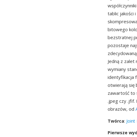
współczynniki
tablic jakośc
skompresowane
bitowego kolo
bezstratnej p
pozostaje na
zdecydowaną w
Jedną z zalet
wymiany stand
identyfikacja
otwierają się
zawartość to 
.jpeg czy .jf
obrazów, od
Twórca
:
Joint
Pierwsze wy