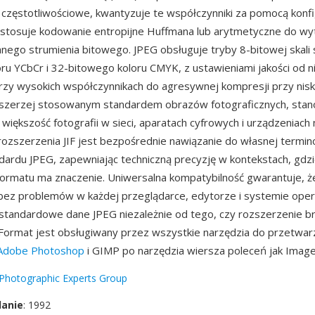
 częstotliwościowe, kwantyzuje te współczynniki za pomocą konf
i i stosuje kodowanie entropijne Huffmana lub arytmetyczne do w
go strumienia bitowego. JPEG obsługuje tryby 8-bitowej skali s
ru YCbCr i 32-bitowego koloru CMYK, z ustawieniami jakości od n
rzy wysokich współczynnikach do agresywnej kompresji przy nisk
jszerzej stosowanym standardem obrazów fotograficznych, stan
iększość fotografii w sieci, aparatach cyfrowych i urządzeniach 
 rozszerzenia JIF jest bezpośrednie nawiązanie do własnej termin
ardu JPEG, zapewniając techniczną precyzję w kontekstach, gdz
 formatu ma znaczenie. Uniwersalna kompatybilność gwarantuje, że p
 bez problemów w każdej przeglądarce, edytorze i systemie op
standardowe dane JPEG niezależnie od tego, czy rozszerzenie brzmi
if. Format jest obsługiwany przez wszystkie narzędzia do przetwar
Adobe Photoshop
i GIMP po narzędzia wiersza poleceń jak Imag
 Photographic Experts Group
danie
: 1992