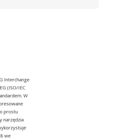
EG Interchange
EG (ISO/IEC
standardem. W
ompresowane
po prostu
y narzędzia
wykorzystuje
x8 we