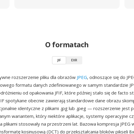
O formatach
JIF
EXR
atywne rozszerzenie pliku dla obrazów
JPEG
, odnoszące się do JP
owego formatu danych zdefiniowanego w samym standardzie JP
dróżnieniu od opakowania JFIF, które później stało się de facto 
i JIF spotykane obecnie zawierają standardowe dane obrazu sk
cjonalnie identyczne z plikami .jpg lub .jpeg — rozszerzenie jest 
anym wariantem, który niektóre aplikacje, systemy operacyjne cz
a plikami stosowały na przestrzeni lat. Bazowa kompresja JPEG 
nsformatę kosinusową (DCT) do przekształcania bloków pikseli 8