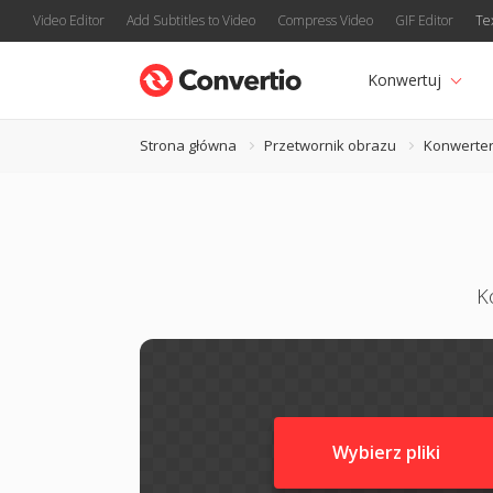
Video Editor
Add Subtitles to Video
Compress Video
GIF Editor
Te
Konwertuj
Strona główna
Przetwornik obrazu
Konwerter 
K
Wybierz pliki