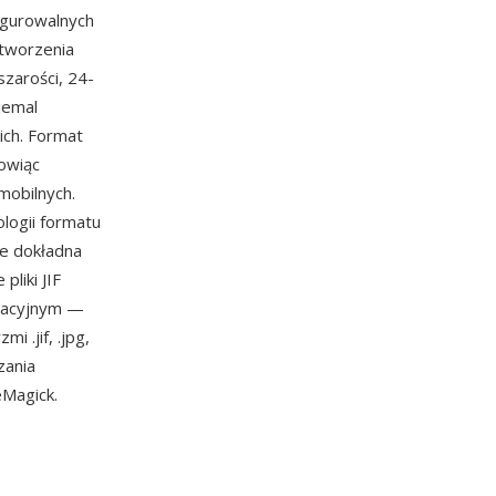
igurowalnych
ytworzenia
zarości, 24-
iemal
ich. Format
owiąc
mobilnych.
ologii formatu
ie dokładna
liki JIF
eracyjnym —
 .jif, .jpg,
zania
eMagick.