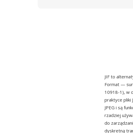
JIF to altern
Format — sur
10918-1), w o
praktyce plik
JPEG i są funk
rzadziej używ
do zarządzani
dyskretną tra