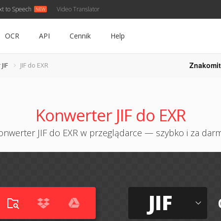
xt to Speech
Video Translator
OCR
API
Cennik
Help
Znakomit
JIF
JIF do EXR
Konwerter JIF do EXR
onwerter JIF do EXR w przeglądarce — szybko i za dar
JIF