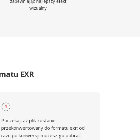
zapewniając najlepszy efekt
wizualny.
rmatu EXR
3
Poczekaj, aż plik zostanie
przekonwertowany do formatu exr; od
razu po konwersji możesz go pobrać.