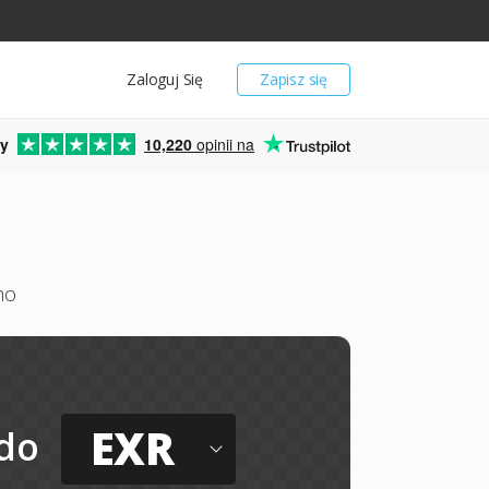
Zaloguj Się
Zapisz się
y
10,220
opinii na
mo
EXR
do