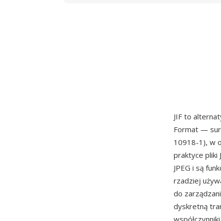
JIF to altern
Format — sur
10918-1), w o
praktyce plik
JPEG i są funk
rzadziej używ
do zarządzani
dyskretną tra
współczynniki