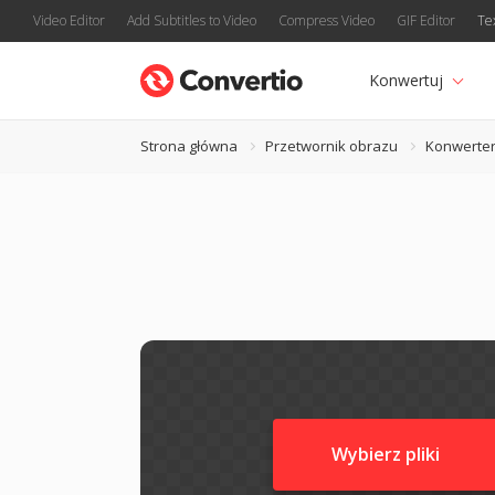
Video Editor
Add Subtitles to Video
Compress Video
GIF Editor
Te
Konwertuj
Strona główna
Przetwornik obrazu
Konwerter 
Wybierz pliki