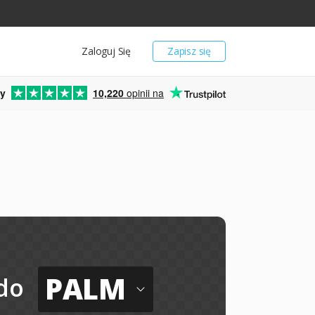
Zaloguj Się
Zapisz się
y
10,220
opinii na
PALM
do