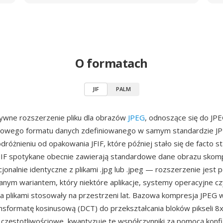
O formatach
JIF
PALM
atywne rozszerzenie pliku dla obrazów
JPEG
, odnoszące się do JP
owego formatu danych zdefiniowanego w samym standardzie JP
dróżnieniu od opakowania JFIF, które później stało się de facto 
i JIF spotykane obecnie zawierają standardowe dane obrazu sk
cjonalnie identyczne z plikami .jpg lub .jpeg — rozszerzenie jest 
anym wariantem, który niektóre aplikacje, systemy operacyjne cz
a plikami stosowały na przestrzeni lat. Bazowa kompresja JPEG 
nsformatę kosinusową (DCT) do przekształcania bloków pikseli 8
 częstotliwościowe, kwantyzuje te współczynniki za pomocą konf