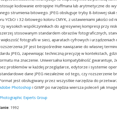
i i stosuje kodowanie entropijne Huffmana lub arytmetyczne do w
go strumienia bitowego. JPEG obsługuje tryby 8-bitowej skali s
ru YCbCr i 32-bitowego koloru CMYK, z ustawieniami jakości od n
rzy wysokich współczynnikach do agresywnej kompresji przy nisk
jszerzej stosowanym standardem obrazów fotograficznych, stan
iększość fotografii w sieci, aparatach cyfrowych i urządzeniach 
 rozszerzenia JIF jest bezpośrednie nawiązanie do własnej termin
ardu JPEG, zapewniając techniczną precyzję w kontekstach, gdz
 formatu ma znaczenie. Uniwersalna kompatybilność gwarantuje, że p
 bez problemów w każdej przeglądarce, edytorze i systemie op
standardowe dane JPEG niezależnie od tego, czy rozszerzenie brzmi
if. Format jest obsługiwany przez wszystkie narzędzia do przetwar
Adobe Photoshop
i GIMP po narzędzia wiersza poleceń jak Imag
 Photographic Experts Group
danie
: 1992