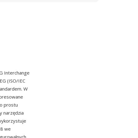
EG Interchange
EG (ISO/IEC
standardem. W
ompresowane
po prostu
y narzędzia
wykorzystuje
x8 we
igurowalnych