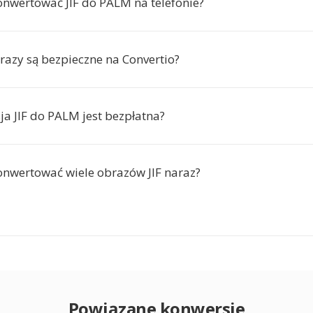
nwertować JIF do PALM na telefonie?
razy są bezpieczne na Convertio?
ja JIF do PALM jest bezpłatna?
nwertować wiele obrazów JIF naraz?
Powiązane konwersje