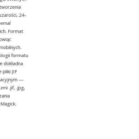
ytworzenia
zarości, 24-
iemal
ich. Format
owiąc
mobilnych.
ologii formatu
ie dokładna
liki JIF
eracyjnym —
 .jif, .jpg,
zania
eMagick.