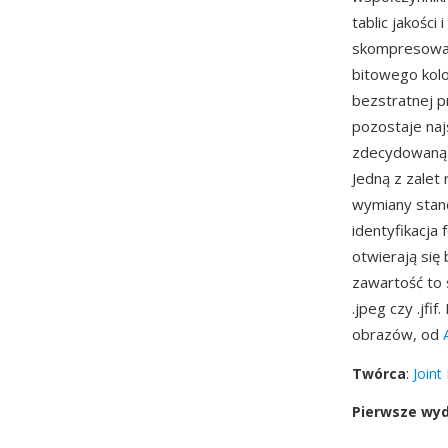
tablic jakośc
skompresowane
bitowego kolo
bezstratnej p
pozostaje na
zdecydowaną w
Jedną z zalet
wymiany stand
identyfikacja
otwierają się
zawartość to 
.jpeg czy .jf
obrazów, od
Twórca
:
Joint
Pierwsze wy