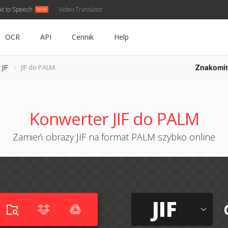
xt to Speech
Video Translator
OCR
API
Cennik
Help
Znakomit
JIF
JIF do PALM
Konwerter JIF do PALM
Zamień obrazy JIF na format PALM szybko online
JIF