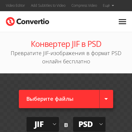
Video Editor
Add Subtitles to Video
Compress Video
Ещё
Конвертер JIF в PSD
Превратите JIF-изображения в формат PSD
онлайн бесплатно
Выберите файлы
JIF
PSD
в