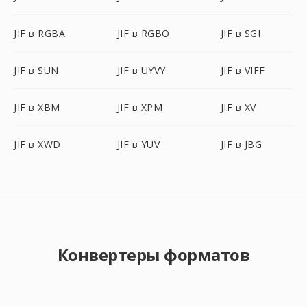
JIF в RGBA
JIF в RGBO
JIF в SGI
JIF в SUN
JIF в UYVY
JIF в VIFF
JIF в XBM
JIF в XPM
JIF в XV
JIF в XWD
JIF в YUV
JIF в JBG
Конвертеры форматов