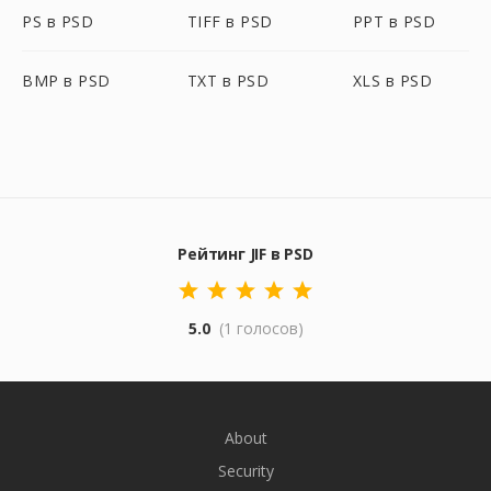
PS в PSD
TIFF в PSD
PPT в PSD
BMP в PSD
TXT в PSD
XLS в PSD
Рейтинг JIF в PSD
5.0
(1 голосов)
About
Security