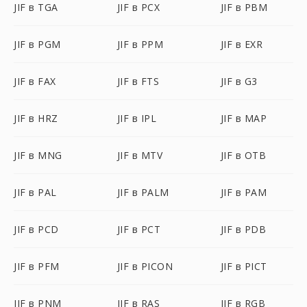
JIF в TGA
JIF в PCX
JIF в PBM
JIF в PGM
JIF в PPM
JIF в EXR
JIF в FAX
JIF в FTS
JIF в G3
JIF в HRZ
JIF в IPL
JIF в MAP
JIF в MNG
JIF в MTV
JIF в OTB
JIF в PAL
JIF в PALM
JIF в PAM
JIF в PCD
JIF в PCT
JIF в PDB
JIF в PFM
JIF в PICON
JIF в PICT
JIF в PNM
JIF в RAS
JIF в RGB