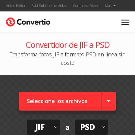
Video Editor
Add Subtitles to Video
Compress Video
Más
Convertidor de JIF a PSD
Transforma fotos JIF a formato PSD en linea sin
coste
Seleccione los archivos
JIF
PSD
a