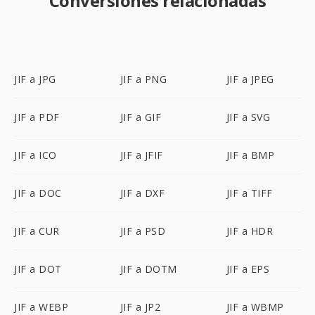
Conversiones relacionadas
JIF a JPG
JIF a PNG
JIF a JPEG
JIF a PDF
JIF a GIF
JIF a SVG
JIF a ICO
JIF a JFIF
JIF a BMP
JIF a DOC
JIF a DXF
JIF a TIFF
JIF a CUR
JIF a PSD
JIF a HDR
JIF a DOT
JIF a DOTM
JIF a EPS
JIF a WEBP
JIF a JP2
JIF a WBMP