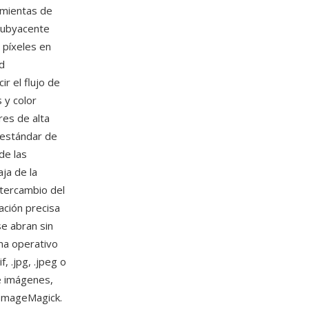
amientas de
 subyacente
 píxeles en
ad
r el flujo de
 y color
res de alta
 estándar de
de las
ja de la
ntercambio del
ación precisa
se abran sin
ma operativo
, .jpg, .jpeg o
e imágenes,
 ImageMagick.