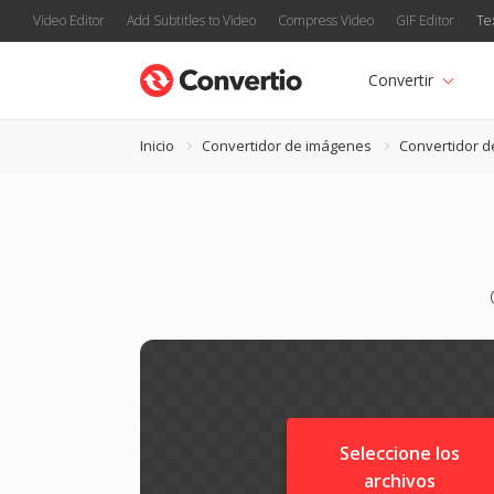
Video Editor
Add Subtitles to Video
Compress Video
GIF Editor
Te
Convertir
Inicio
Convertidor de imágenes
Convertidor de
Seleccione los
archivos