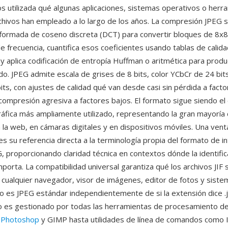
s utilizada qué algunas aplicaciones, sistemas operativos o herr
chivos han empleado a lo largo de los años. La compresión JPEG
ansformada de coseno discreta (DCT) para convertir bloques de 8x8
e frecuencia, cuantifica esos coeficientes usando tablas de calid
y aplica codificación de entropía Huffman o aritmética para produci
do. JPEG admite escala de grises de 8 bits, color YCbCr de 24 bits
ts, con ajustes de calidad qué van desde casi sin pérdida a facto
 compresión agresiva a factores bajos. El formato sigue siendo el
áfica más ampliamente utilizado, representando la gran mayoría 
 la web, en cámaras digitales y en dispositivos móviles. Una venta
es su referencia directa a la terminología propia del formato de i
, proporcionando claridad técnica en contextos dónde la identific
porta. La compatibilidad universal garantiza qué los archivos JIF 
cualquier navegador, visor de imágenes, editor de fotos y siste
 es JPEG estándar independientemente de si la extensión dice .jif
mato es gestionado por todas las herramientas de procesamiento d
 Photoshop
y GIMP hasta utilidades de línea de comandos como