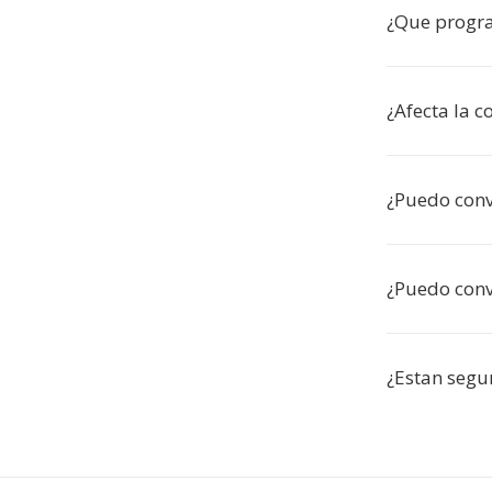
¿Que progr
¿Afecta la c
¿Puedo conve
¿Puedo conve
¿Estan segu