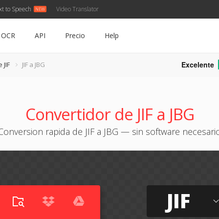
xt to Speech
Video Translator
OCR
API
Precio
Help
Excelente
 JIF
JIF a JBG
Convertidor de JIF a JBG
Conversion rapida de JIF a JBG — sin software necesari
JIF