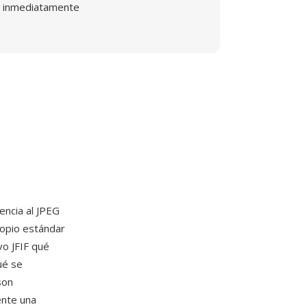
inmediatamente
encia al JPEG
ropio estándar
vo JFIF qué
ué se
son
ente una