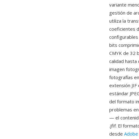
variante meno
gestión de ar
utiliza la tr
coeficientes d
configurables 
bits comprimi
CMYK de 32 bi
calidad hasta
imagen fotogr
fotografías en
extensión JIF 
estándar JPEG
del formato im
problemas en 
— el contenido
.jfif. El for
desde
Adobe