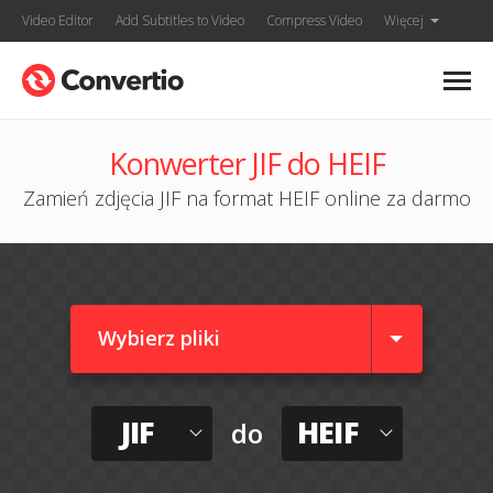
Video Editor
Add Subtitles to Video
Compress Video
Więcej
Konwerter JIF do HEIF
Zamień zdjęcia JIF na format HEIF online za darmo
Wybierz pliki
JIF
HEIF
do