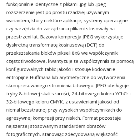
funkcjonalnie identyczne z plikami .jpg lub .jpeg —
rozszerzenie jest po prostu rzadziej używanym
wariantem, który niektóre aplikacje, systemy operacyjne
czy narzędzia do zarządzania plikami stosowały na
przestrzeni lat. Bazowa kompresja JPEG wykorzystuje
dyskretną transformatę kosinusową (DCT) do
przekształcania bloków pikseli 8x8 we współczynniki
częstotliwościowe, kwantyzuje te współczynniki za pomocą
konfigurowalnych tablic jakości i stosuje kodowanie
entropijne Huffmana lub arytmetyczne do wytworzenia
skompresowanego strumienia bitowego. JPEG obsługuje
tryby 8-bitowej skali szarości, 24-bitowego koloru YCbCr i
32-bitowego koloru CMYK, z ustawieniami jakości od
niemal bezstratnej przy wysokich współczynnikach do
agresywnej kompresji przy niskich. Format pozostaje
najszerzej stosowanym standardem obrazów
fotograficznych, stanowiąc zdecydowaną większość