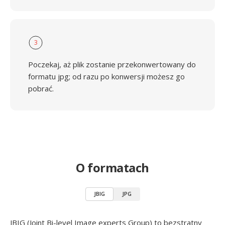
3
Poczekaj, aż plik zostanie przekonwertowany do
formatu jpg; od razu po konwersji możesz go
pobrać.
O formatach
JBIG
JPG
JBIG (Joint Bi-level Image experts Group) to bezstratny