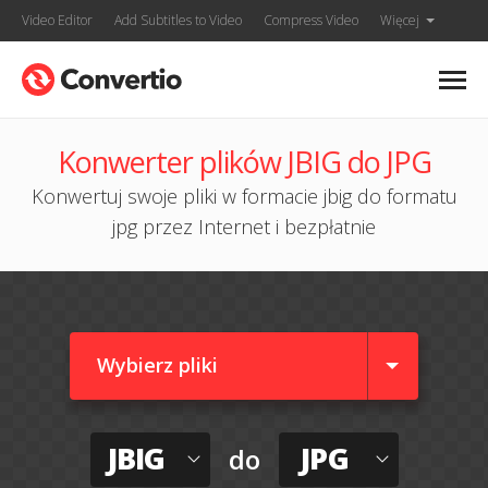
Video Editor
Add Subtitles to Video
Compress Video
Więcej
Konwerter plików JBIG do JPG
Konwertuj swoje pliki w formacie jbig do formatu
jpg przez Internet i bezpłatnie
Wybierz pliki
JBIG
JPG
do