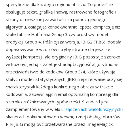
specyficzne dla każdego regionu obrazu. To podejście
obsługuje tekst, grafikę liniową, rastrowane fotografie i
strony o mieszanej zawartości za pomocą jednego
algorytmu, osiągając konsekwentnie lepszą kompresję niż
stałe tablice Huffmana Group 3 czy prostszy model
predykcji Group 4. Późniejsza wersja, JBIG2 (T.88), dodała
dopasowywanie wzorców i tryby stratne dla jeszcze
wyższej kompresji, ale oryginalny JBIG pozostaje szeroko
wdrożony. Jedną z zalet jest adaptacyjność algorytmu: w
przeciwieństwie do kodeków Group 3/4, które używają
stałych modeli statystycznych, JBIG nieprzerwanie uczy się
charakterystyk każdego konkretnego obrazu w trakcie
kodowania, zapewniając niemal optymalną kompresję dla
szeroko zróżnicowanych typów treści. Standard jest
zaimplementowany w wielu
urządzeniach wielofunkcyjnych
i
skanerach dokumentów do wewnętrznej obsługi obrazów.
Pliki JBIG mogą być przetwarzane przez ImageMagick,