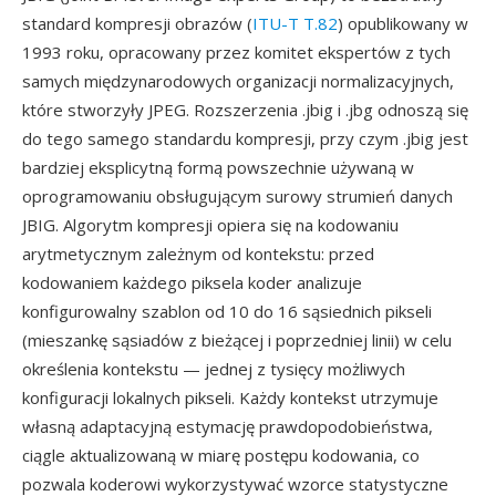
standard kompresji obrazów (
ITU-T T.82
) opublikowany w
1993 roku, opracowany przez komitet ekspertów z tych
samych międzynarodowych organizacji normalizacyjnych,
które stworzyły JPEG. Rozszerzenia .jbig i .jbg odnoszą się
do tego samego standardu kompresji, przy czym .jbig jest
bardziej eksplicytną formą powszechnie używaną w
oprogramowaniu obsługującym surowy strumień danych
JBIG. Algorytm kompresji opiera się na kodowaniu
arytmetycznym zależnym od kontekstu: przed
kodowaniem każdego piksela koder analizuje
konfigurowalny szablon od 10 do 16 sąsiednich pikseli
(mieszankę sąsiadów z bieżącej i poprzedniej linii) w celu
określenia kontekstu — jednej z tysięcy możliwych
konfiguracji lokalnych pikseli. Każdy kontekst utrzymuje
własną adaptacyjną estymację prawdopodobieństwa,
ciągle aktualizowaną w miarę postępu kodowania, co
pozwala koderowi wykorzystywać wzorce statystyczne